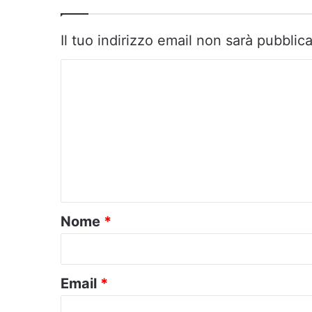
Il tuo indirizzo email non sarà pubblica
C
o
m
m
e
n
t
o
Nome
*
*
Email
*