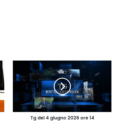
Tg
del
4
giugno
2026
ore
14
Tg del 4 giugno 2026 ore 14