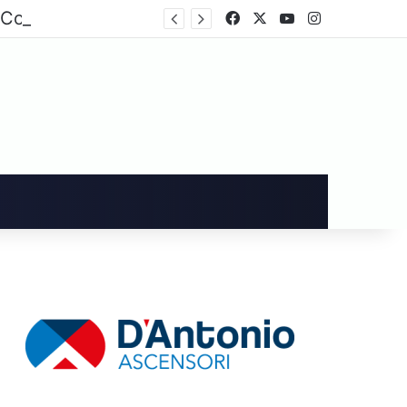
Sara Fariello entra a far parte del Consiglio Comunale di Cava de’ Tirreni
Facebook
X
You Tube
Instagram