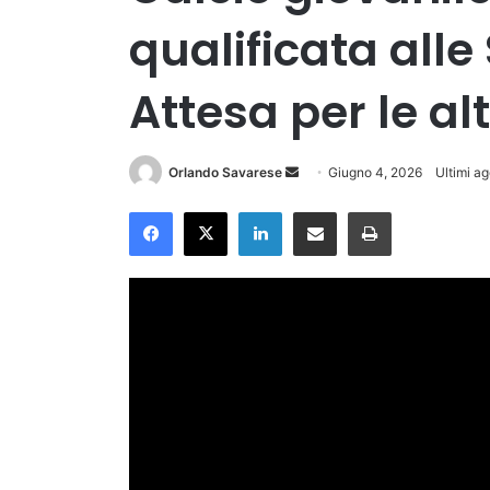
qualificata alle 
Attesa per le al
Invia
Orlando Savarese
Giugno 4, 2026
Ultimi a
un'email
Facebook
X
LinkedIn
Condividi via Email
Stampa