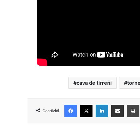
cava de tirreni
torne
Facebook
X
LinkedIn
Condividi via Email
Condividi