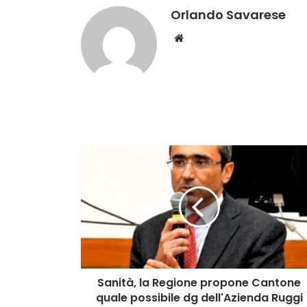
Orlando Savarese
Website
Sanità,
la
Regione
propone
Cantone
quale
possibile
dg
dell'Azienda
Ruggi
Sanità, la Regione propone Cantone
quale possibile dg dell'Azienda Ruggi