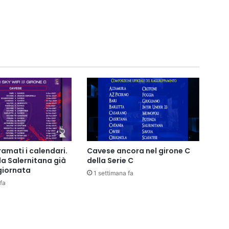
ramati i calendari.
Cavese ancora nel girone C
la Salernitana già
della Serie C
 giornata
1 settimana fa
fa