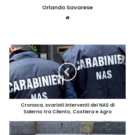
Orlando Savarese
Website
Cronaca,
svariati
interventi
dei
NAS
di
Salerno
tra
Cilento,
Costiera
Cronaca, svariati interventi dei NAS di
e
Salerno tra Cilento, Costiera e Agro
Agro
Calcio
giovanile,