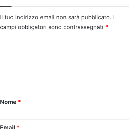
Il tuo indirizzo email non sarà pubblicato.
I
campi obbligatori sono contrassegnati
*
C
o
m
m
e
n
t
o
Nome
*
*
Email
*