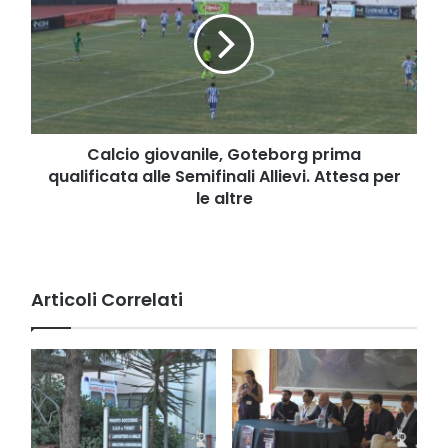
Goteborg
prima
qualificata
alle
Semifinali
Allievi.
Attesa
per
Calcio giovanile, Goteborg prima
le
qualificata alle Semifinali Allievi. Attesa per
altre
le altre
Articoli Correlati