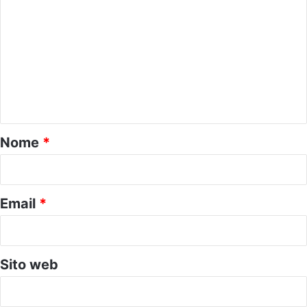
o
m
m
e
n
t
o
Nome
*
*
Email
*
Sito web