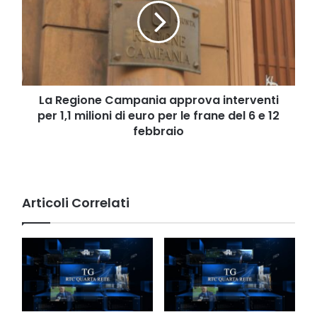
approva
interventi
per
1,1
milioni
di
euro
La Regione Campania approva interventi
per
per 1,1 milioni di euro per le frane del 6 e 12
le
febbraio
frane
del
6
e
12
Articoli Correlati
febbraio