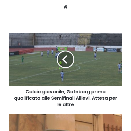
Website
Calcio
giovanile,
Goteborg
prima
qualificata
alle
Semifinali
Allievi.
Attesa
per
Calcio giovanile, Goteborg prima
le
qualificata alle Semifinali Allievi. Attesa per
altre
le altre
La
Regione
Campania