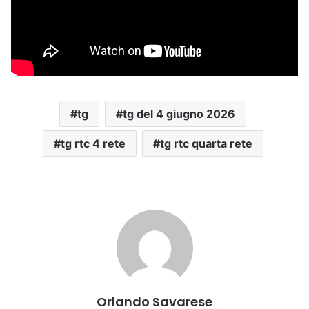
tg
tg del 4 giugno 2026
tg rtc 4 rete
tg rtc quarta rete
Orlando Savarese