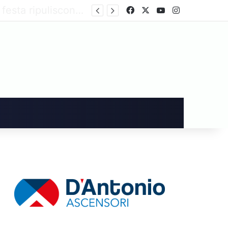
Festa patronale, l’amministrazione decide per le giostre in piazza Amabile. Non mancano le critiche
Facebook
X
You Tube
Instagram