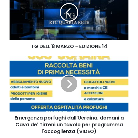
MARZO
-
EDIZIONE
14
TG DELL'8 MARZO - EDIZIONE 14
Emergenza
porfughi
dall'Ucraina,
domani
a
Cava
de'
Tirreni
un
tavolo
Emergenza porfughi dall'Ucraina, domani a
per
Cava de' Tirreni un tavolo per programma
programma
l'accoglienza (VIDEO)
l'accoglienza