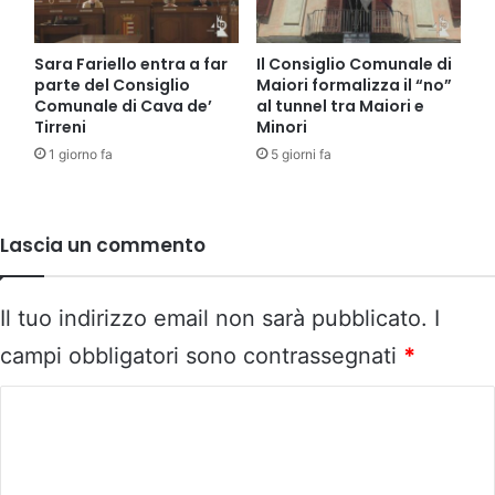
Sara Fariello entra a far
Il Consiglio Comunale di
parte del Consiglio
Maiori formalizza il “no”
Comunale di Cava de’
al tunnel tra Maiori e
Tirreni
Minori
1 giorno fa
5 giorni fa
Lascia un commento
Il tuo indirizzo email non sarà pubblicato.
I
campi obbligatori sono contrassegnati
*
C
o
m