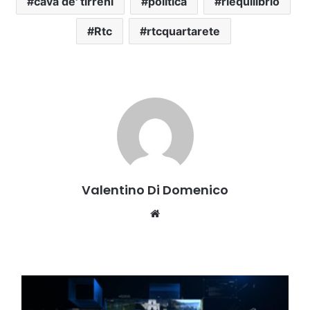
cava de' tirreni
politica
riequilibrio
Rtc
rtcquartarete
Valentino Di Domenico
Website
TG
DELL'8