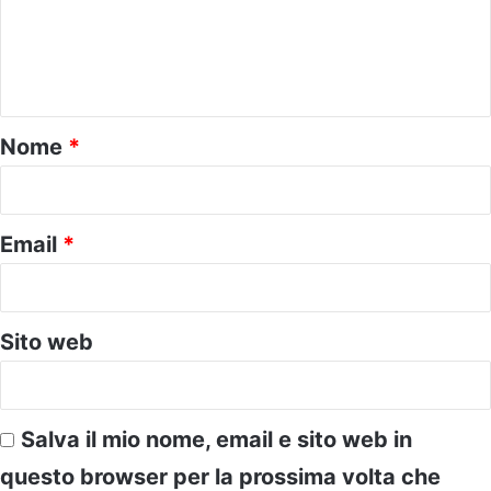
m
e
n
t
o
Nome
*
*
Email
*
Sito web
Salva il mio nome, email e sito web in
questo browser per la prossima volta che