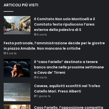
ARTICOLI PIÙ VISTI
Il Comitato Non solo Monticelli e il
Comitato festa ripuliscono l’area
esterna della palestra di S
6 ore fa
Festa patronale, l’amministrazione decide per le giostre
in piazza Amabile. Non mancano le critiche
6 ore fa
Il “caso Fariello” destinato a tenere
banco anche nelle prossime settimane
a Cava de’ Tirreni
6 ore fa
Cavese, aquilotti sconfitti nel Trofeo
Catello Mari. Preso Alberti
1 giorno fa
Caso Fariello, l’opposizione compatta