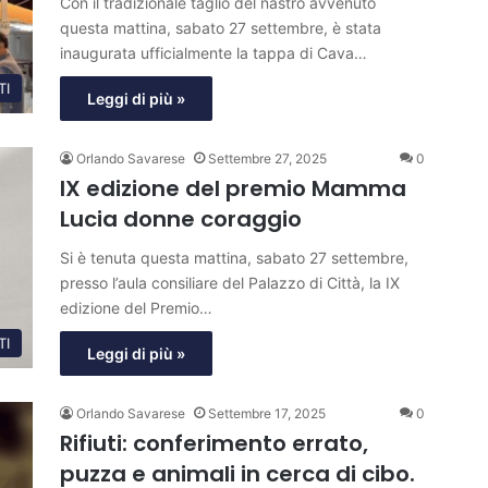
Con il tradizionale taglio del nastro avvenuto
questa mattina, sabato 27 settembre, è stata
inaugurata ufficialmente la tappa di Cava…
TI
Leggi di più »
Orlando Savarese
Settembre 27, 2025
0
IX edizione del premio Mamma
Lucia donne coraggio
Si è tenuta questa mattina, sabato 27 settembre,
presso l’aula consiliare del Palazzo di Città, la IX
edizione del Premio…
TI
Leggi di più »
Orlando Savarese
Settembre 17, 2025
0
Rifiuti: conferimento errato,
puzza e animali in cerca di cibo.