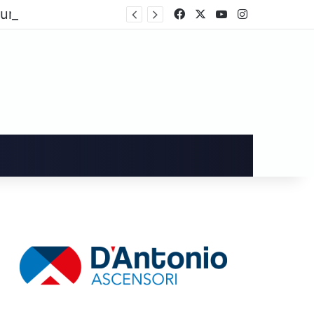
Cava de’ Tirreni, dopo i danni alla Villa Comunale Imma Vietri scrive a Piantedosi
Facebook
X
You Tube
Instagram