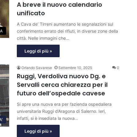
A breve il nuovo calendario
unificato
A Cava de’ Tirreni aumentano le segnalazioni sul
conferimento errato dei rifiuti, in diverse zone della
A
città. Nelle immagini che…
Leggi di più »
Orlando Savarese
Settembre 10, 2025
0
Ruggi, Verdoliva nuovo Dg. e
Servalli cerca chiarezza per il
futuro dell’ospedale cavese
Si apre una nuova era per l’azienda ospedaliera
universitaria Ruggi d’Aragona di Salerno. Ieri,
infatti, si è insediata la nuova…
A'
Leggi di più »