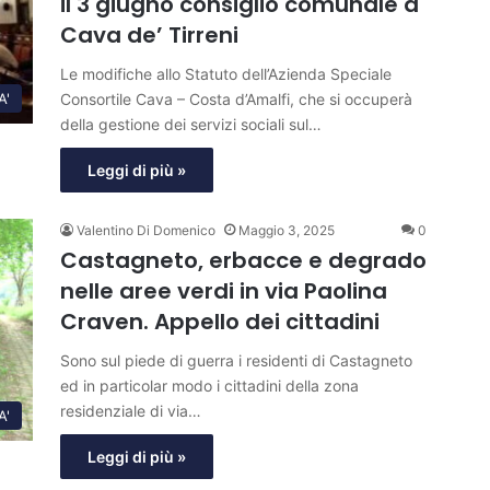
il 3 giugno consiglio comunale a
Cava de’ Tirreni
Le modifiche allo Statuto dell’Azienda Speciale
Consortile Cava – Costa d’Amalfi, che si occuperà
A'
della gestione dei servizi sociali sul…
Leggi di più »
Valentino Di Domenico
Maggio 3, 2025
0
Castagneto, erbacce e degrado
nelle aree verdi in via Paolina
Craven. Appello dei cittadini
Sono sul piede di guerra i residenti di Castagneto
ed in particolar modo i cittadini della zona
residenziale di via…
A'
Leggi di più »