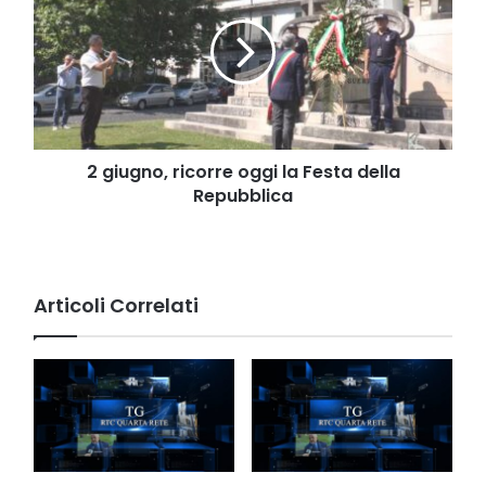
ricorre
oggi
la
Festa
della
Repubblica
2 giugno, ricorre oggi la Festa della
Repubblica
Articoli Correlati