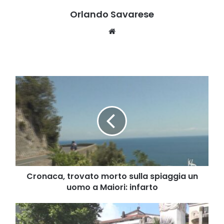
Orlando Savarese
Website
Cronaca,
trovato
morto
sulla
spiaggia
un
uomo
a
Maiori:
infarto
Cronaca, trovato morto sulla spiaggia un
uomo a Maiori: infarto
2
giugno,