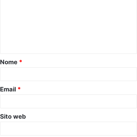
o
m
m
e
n
t
o
Nome
*
*
Email
*
Sito web