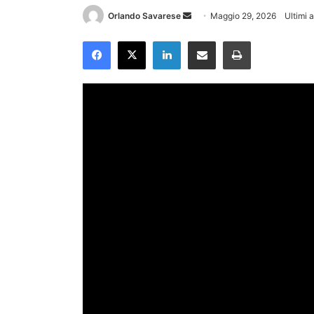
Invia
Orlando Savarese
Maggio 29, 2026
Ultimi 
un'email
Facebook
X
LinkedIn
Condividi via Email
Stampa