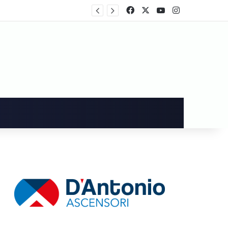
rtecipa al voto
Facebook
X
You Tube
Instagram