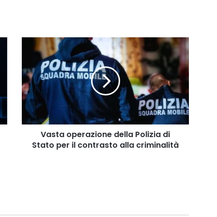
Vasta
operazione
della
Polizia
di
Stato
per
il
contrasto
alla
Vasta operazione della Polizia di
criminalità
Stato per il contrasto alla criminalità