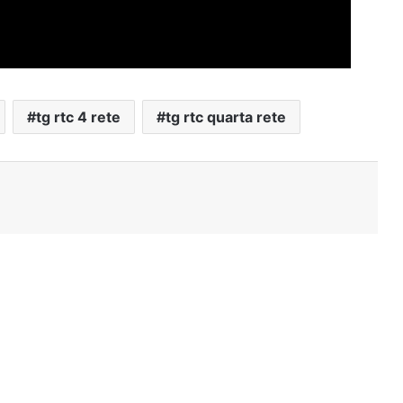
tg rtc 4 rete
tg rtc quarta rete
Stampa