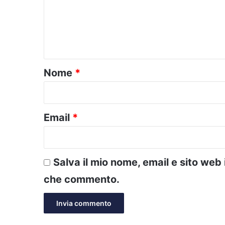
m
e
n
t
o
Nome
*
*
Email
*
Salva il mio nome, email e sito web
che commento.