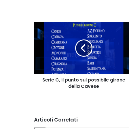
Serie
C,
il
punto
sul
possibile
girone
della
Cavese
Serie C, il punto sul possibile girone
della Cavese
Articoli Correlati