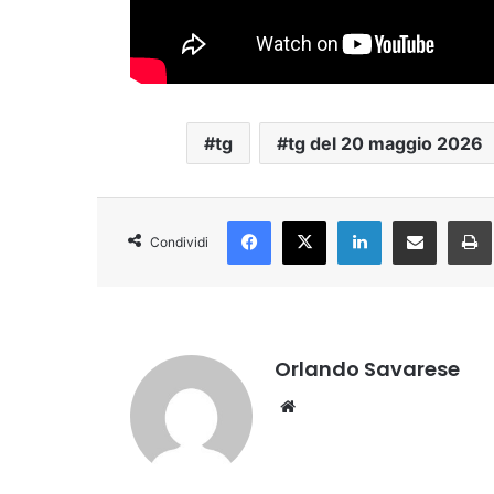
tg
tg del 20 maggio 2026
Facebook
X
LinkedIn
Condividi via Email
Condividi
Orlando Savarese
Website