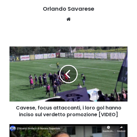
Orlando Savarese
Website
Cavese,
focus
attaccanti,
i
loro
gol
hanno
inciso
sul
verdetto
Cavese, focus attaccanti, i loro gol hanno
promozione
inciso sul verdetto promozione [VIDEO]
[VIDEO]
Gennaro
D'Acunzi