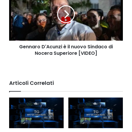
è
il
nuovo
Sindaco
di
Nocera
Superiore
[VIDEO]
Gennaro D'Acunzi è il nuovo Sindaco di
Nocera Superiore [VIDEO]
Articoli Correlati