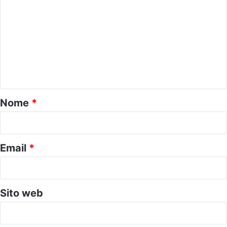
o
m
m
e
n
t
o
Nome
*
*
Email
*
Sito web