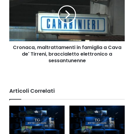
in
famiglia
a
Cava
de'
Tirreni,
braccialetto
elettronico
Cronaca, maltrattamenti in famiglia a Cava
a
de' Tirreni, braccialetto elettronico a
sessantunenne
sessantunenne
Articoli Correlati