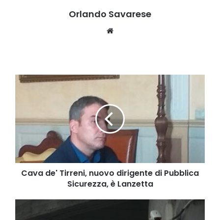
Orlando Savarese
Website
Cava
de'
Tirreni,
nuovo
dirigente
di
Pubblica
Sicurezza,
è
Lanzetta
Cava de' Tirreni, nuovo dirigente di Pubblica
Sicurezza, è Lanzetta
Cronaca,
maltrattamenti