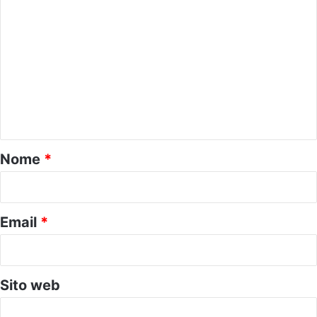
C
o
m
m
e
n
t
o
Nome
*
*
Email
*
Sito web