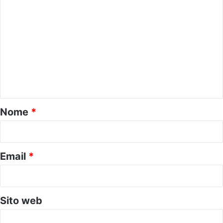
C
o
m
m
e
n
t
o
Nome
*
*
Email
*
Sito web