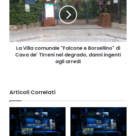
comunale
"Falcone
e
Borsellino"
di
Cava
de'
Tirreni
La Villa comunale "Falcone e Borsellino" di
nel
Cava de' Tirreni nel degrado, danni ingenti
degrado,
agli arredi
danni
ingenti
agli
arredi
Articoli Correlati