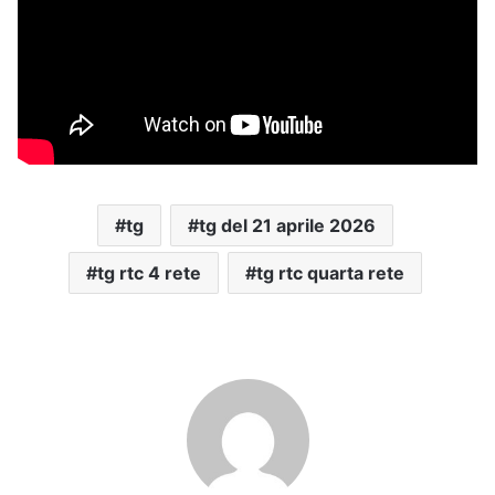
tg
tg del 21 aprile 2026
tg rtc 4 rete
tg rtc quarta rete