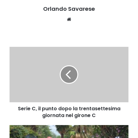
Orlando Savarese
Website
Serie
C,
il
punto
dopo
la
trentasettesima
giornata
nel
girone
Serie C, il punto dopo la trentasettesima
C
giornata nel girone C
La
Villa