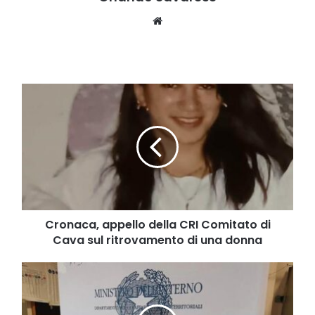
Website
Cronaca,
appello
della
CRI
Comitato
di
Cava
sul
ritrovamento
di
Cronaca, appello della CRI Comitato di
una
Cava sul ritrovamento di una donna
donna
Tra
venerdì
24
e