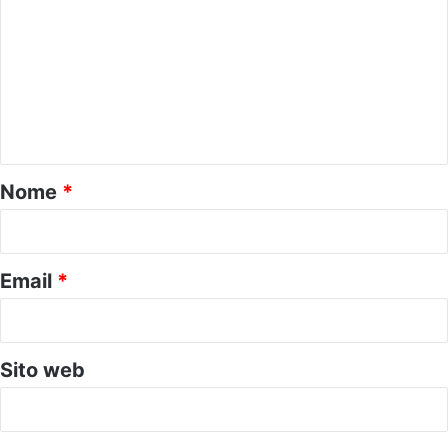
o
m
m
e
n
t
o
Nome
*
*
Email
*
Sito web