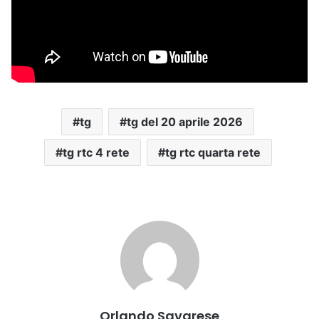
tg
tg del 20 aprile 2026
tg rtc 4 rete
tg rtc quarta rete
Orlando Savarese