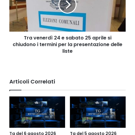
sabato
25
aprile
si
chiudono
i
Tra venerdì 24 e sabato 25 aprile si
termini
chiudono i termini per la presentazione delle
per
liste
la
presentazione
delle
liste
Articoli Correlati
Tg del 6 agosto 2026
Tg del 5 agosto 2026