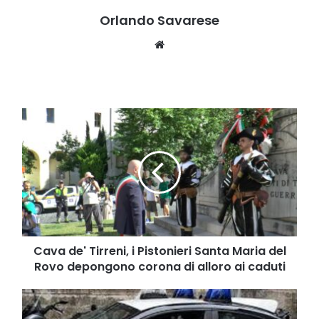
Orlando Savarese
Website
Cava
de'
Tirreni,
i
Pistonieri
Santa
Maria
del
Rovo
depongono
Cava de' Tirreni, i Pistonieri Santa Maria del
corona
Rovo depongono corona di alloro ai caduti
di
alloro
Salerno,
ai
controlli