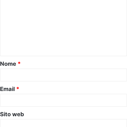
C
o
m
m
e
n
t
o
Nome
*
*
Email
*
Sito web