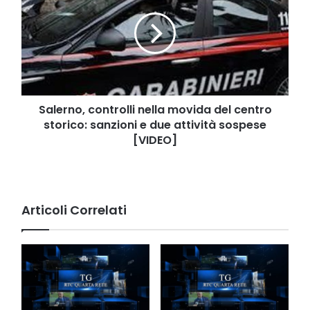
caduti
nella
movida
del
centro
storico:
sanzioni
e
due
Salerno, controlli nella movida del centro
attività
storico: sanzioni e due attività sospese
sospese
[VIDEO]
[VIDEO]
Articoli Correlati