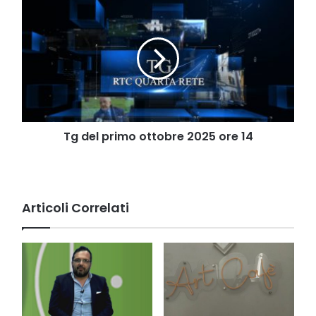
Tg
del
primo
ottobre
2025
ore
14
Tg del primo ottobre 2025 ore 14
Articoli Correlati