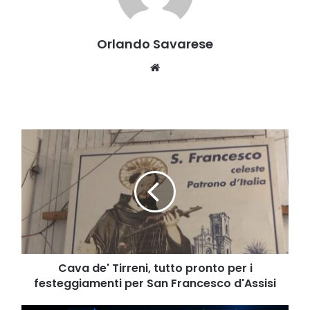
Orlando Savarese
Website
Cava
de'
Tirreni,
tutto
pronto
per
i
festeggiamenti
per
San
Cava de' Tirreni, tutto pronto per i
Francesco
festeggiamenti per San Francesco d'Assisi
d'Assisi