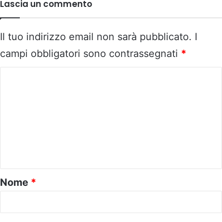
Lascia un commento
Il tuo indirizzo email non sarà pubblicato.
I
campi obbligatori sono contrassegnati
*
C
o
m
m
e
n
t
o
Nome
*
*