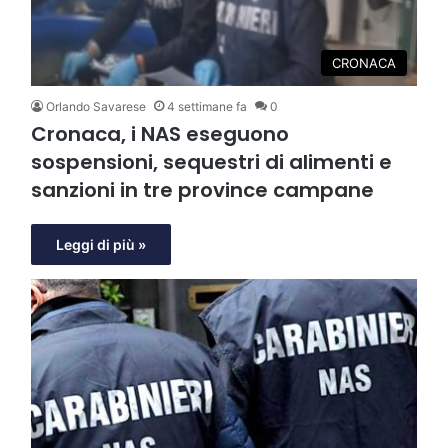
CRONACA
Orlando Savarese
4 settimane fa
0
Cronaca, i NAS eseguono
sospensioni, sequestri di alimenti e
sanzioni in tre province campane
Leggi di più »