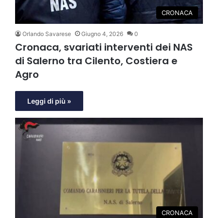
CRONACA
Orlando Savarese
Giugno 4, 2026
0
Cronaca, svariati interventi dei NAS
di Salerno tra Cilento, Costiera e
Agro
Leggi di più »
CRONACA