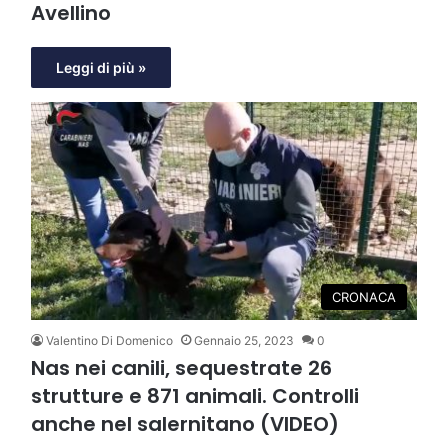
Avellino
Leggi di più »
CRONACA
Valentino Di Domenico
Gennaio 25, 2023
0
Nas nei canili, sequestrate 26
strutture e 871 animali. Controlli
anche nel salernitano (VIDEO)