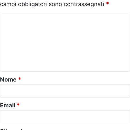
campi obbligatori sono contrassegnati
*
C
o
m
m
e
n
t
o
Nome
*
*
Email
*