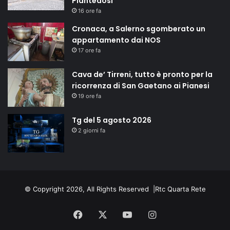
Piantedosi
16 ore fa
Cronaca, a Salerno sgomberato un
appartamento dai NOS
17 ore fa
Cava de’ Tirreni, tutto è pronto per la
ricorrenza di San Gaetano ai Pianesi
19 ore fa
Tg del 5 agosto 2026
2 giorni fa
© Copyright 2026, All Rights Reserved |
Rtc Quarta Rete
Facebook
X
You
Instagram