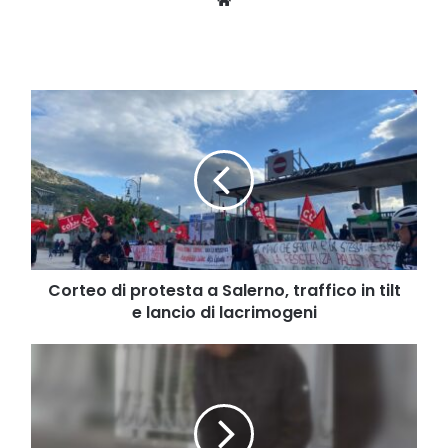
Corteo
di
protesta
a
Salerno,
traffico
in
tilt
e
lancio
Corteo di protesta a Salerno, traffico in tilt
di
e lancio di lacrimogeni
lacrimogeni
Castel
San
Giorgio,
soggetto
spaventa