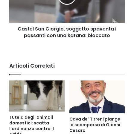
i
passanti
con
una
katana:
Castel San Giorgio, soggetto spaventa i
bloccato
passanti con una katana: bloccato
Articoli Correlati
Tutela degli animali
Cava de’ Tirreni piange
domestici: scatta
la scomparsa di Gianni
l’ordinanza contro il
Cesaro