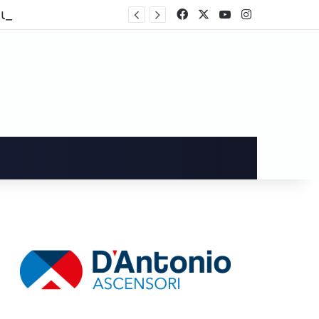
Cava de’ Tirreni, dopo i danni alla Villa Comunale Imma Vietri scrive a Piantedosi
Facebook
X
You Tube
Instagram