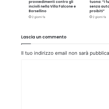
provvedimenti contro gli
tuona: “I fu
incivili nella Villa Falcone e
senza auto
Borsellino
proibiti”
2 giorni fa
2 giorni fa
Lascia un commento
Il tuo indirizzo email non sarà pubblica
C
o
m
m
e
n
t