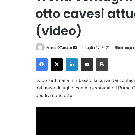
otto cavesi att
(video)
Invia
Mario D’Amato
Luglio 17, 2021
Ultimi aggior
un'email
Facebook
X
LinkedIn
Condividi via Email
Stampa
Dopo settimane in ribasso, la curva dei contag
nel mese di luglio, come ha spiegato il Primo C
positivi sono otto.