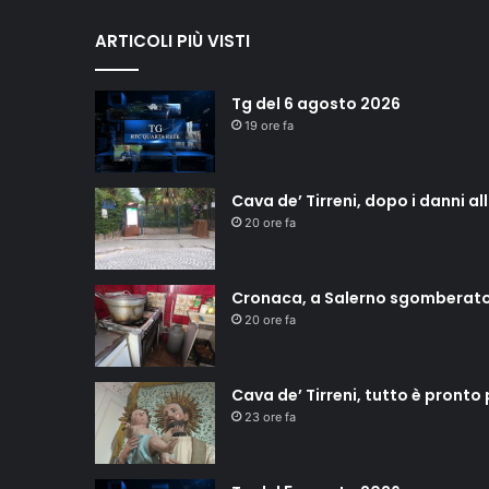
ARTICOLI PIÙ VISTI
Tg del 6 agosto 2026
19 ore fa
Cava de’ Tirreni, dopo i danni a
20 ore fa
Cronaca, a Salerno sgomberat
20 ore fa
Cava de’ Tirreni, tutto è pronto
23 ore fa