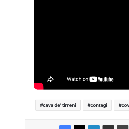
cava de' tirreni
contagi
cov
Facebook
X
LinkedIn
Condividi via Email