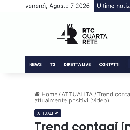
venerdì, Agosto 7 2026
Ultime notiz
NEWS
TG
DIRETTA LIVE
CONTATTI
Home
/
ATTUALITA'
/
Trend contag
attualmente positivi (video)
ATTUALITA'
Trend contagi in