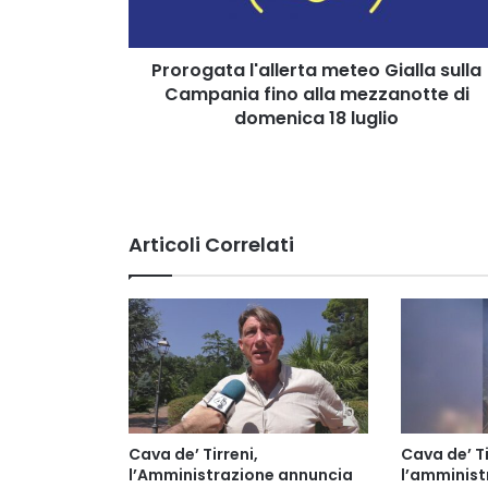
alla
mezzanotte
di
Prorogata l'allerta meteo Gialla sulla
domenica
Campania fino alla mezzanotte di
18
domenica 18 luglio
luglio
Articoli Correlati
Cava de’ Tirreni,
Cava de’ Ti
l’Amministrazione annuncia
l’amminis