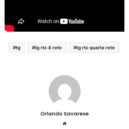
tg
tg rtc 4 rete
tg rtc quarta rete
Orlando Savarese
Website