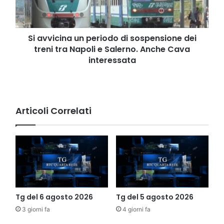
dei
treni
tra
Napoli
Si avvicina un periodo di sospensione dei
e
treni tra Napoli e Salerno. Anche Cava
Salerno.
interessata
Anche
Cava
interessata
Articoli Correlati
Tg del 6 agosto 2026
Tg del 5 agosto 2026
3 giorni fa
4 giorni fa