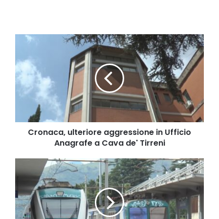
Cronaca,
ulteriore
aggressione
in
Ufficio
Anagrafe
a
Cava
de'
Tirreni
Cronaca, ulteriore aggressione in Ufficio
Anagrafe a Cava de' Tirreni
Si
avvicina
un
periodo
di
sospensione