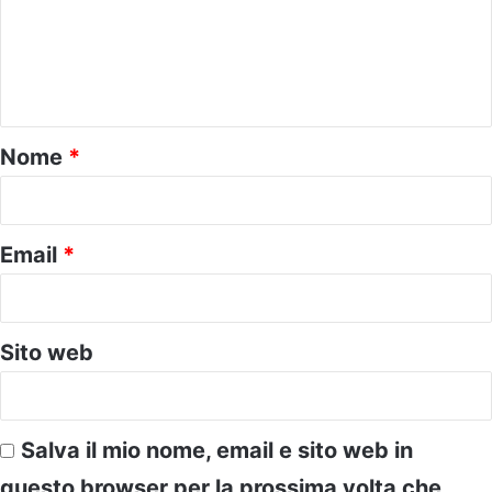
m
e
n
t
o
Nome
*
*
Email
*
Sito web
Salva il mio nome, email e sito web in
questo browser per la prossima volta che