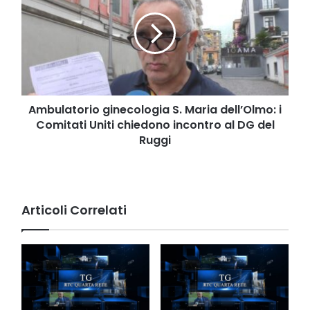
S.
Maria
dell’Olmo:
i
Comitati
Uniti
chiedono
incontro
Ambulatorio ginecologia S. Maria dell’Olmo: i
al
Comitati Uniti chiedono incontro al DG del
DG
Ruggi
del
Ruggi
Articoli Correlati