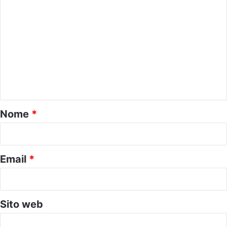
C
o
m
m
e
n
t
o
Nome
*
*
Email
*
Sito web