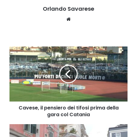
Orlando Savarese
Website
Cavese,
il
pensiero
dei
tifosi
prima
della
gara
col
Catania
Cavese, il pensiero dei tifosi prima della
gara col Catania
Ambulatorio
ginecologia