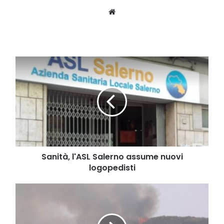
Website
Sanità,
l'ASL
Salerno
assume
nuovi
logopedisti
Sanità, l'ASL Salerno assume nuovi
logopedisti
Lotta
agli
incendi
boschivi: