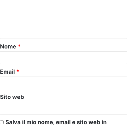
m
m
e
n
t
o
Nome
*
*
Email
*
Sito web
Salva il mio nome, email e sito web in