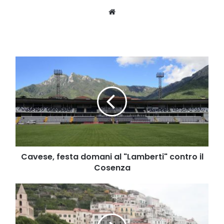
Website
Cavese,
festa
domani
al
"Lamberti"
contro
il
Cosenza
Cavese, festa domani al "Lamberti" contro il
Cosenza
Tornano
le
targhe
alterne