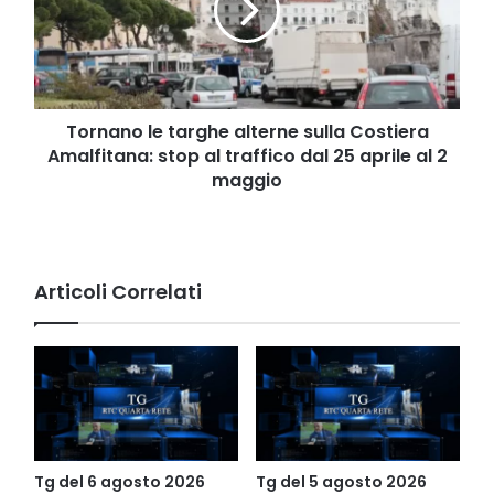
sulla
Costiera
Amalfitana:
stop
al
traffico
Tornano le targhe alterne sulla Costiera
dal
Amalfitana: stop al traffico dal 25 aprile al 2
25
maggio
aprile
al
2
maggio
Articoli Correlati
Tg del 6 agosto 2026
Tg del 5 agosto 2026