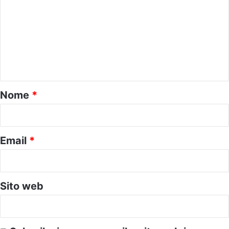
m
m
e
n
t
o
Nome
*
*
Email
*
Sito web