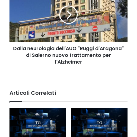
dell'AUO
"Ruggi
d'Aragona"
di
Salerno
nuovo
trattamento
per
Dalla neurologia dell'AUO "Ruggi d'Aragona"
l'Alzheimer
di Salerno nuovo trattamento per
l'Alzheimer
Articoli Correlati