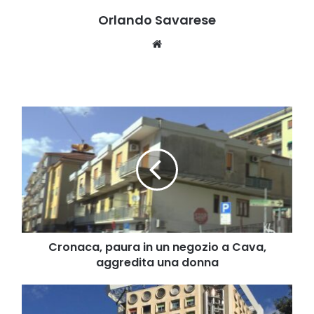
Orlando Savarese
Website
Cronaca,
paura
in
un
negozio
a
Cava,
aggredita
una
donna
Cronaca, paura in un negozio a Cava,
aggredita una donna
Dalla
neurologia