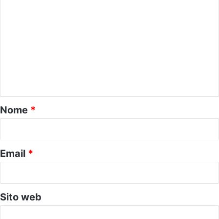
C
o
m
m
e
n
t
o
Nome
*
*
Email
*
Sito web