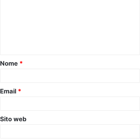
o
m
m
e
n
t
o
Nome
*
*
Email
*
Sito web