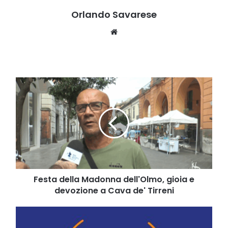
Orlando Savarese
Website
Festa
della
Madonna
dell'Olmo,
gioia
e
devozione
a
Cava
de'
Festa della Madonna dell'Olmo, gioia e
Tirreni
devozione a Cava de' Tirreni
Su
parte