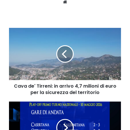
Website
Cava
de'
Tirreni:
in
arrivo
4,7
milioni
di
euro
per
Cava de' Tirreni: in arrivo 4,7 milioni di euro
la
per la sicurezza del territorio
sicurezza
del
Serie
territorio
C,
Cavese
in
attesa