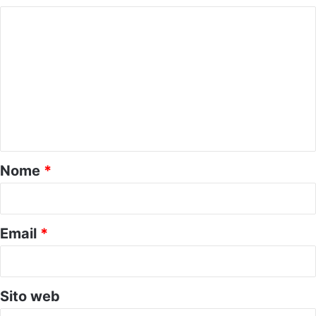
C
o
m
m
e
n
t
o
Nome
*
*
Email
*
Sito web