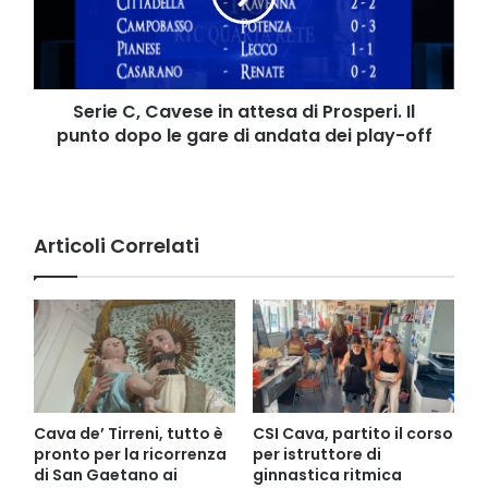
di
Prosperi.
Il
punto
dopo
Serie C, Cavese in attesa di Prosperi. Il
le
punto dopo le gare di andata dei play-off
gare
di
andata
dei
Articoli Correlati
play-
off
Cava de’ Tirreni, tutto è
CSI Cava, partito il corso
pronto per la ricorrenza
per istruttore di
di San Gaetano ai
ginnastica ritmica