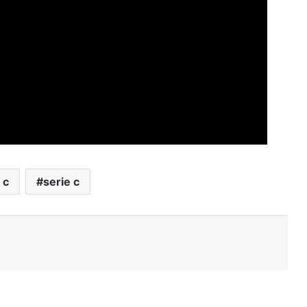
 c
serie c
Stampa