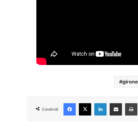
girone
Facebook
X
LinkedIn
Condividi via Email
Condividi