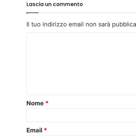
Lascia un commento
Il tuo indirizzo email non sarà pubblica
C
o
m
m
e
n
t
o
Nome
*
*
Email
*