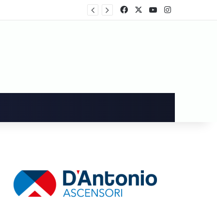
rtecipa al voto
Facebook
X
You Tube
Instagram