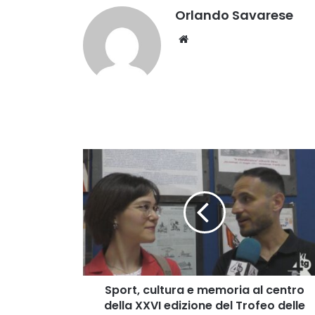
Orlando Savarese
Website
Sport,
cultura
e
memoria
al
centro
della
XXVI
edizione
del
Sport, cultura e memoria al centro
Trofeo
della XXVI edizione del Trofeo delle