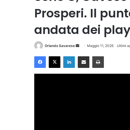
Prosperi. Il pun
andata dei play
Invia
Orlando Savarese
Maggio 11, 2026
Ultimi 
un'email
Facebook
X
LinkedIn
Condividi via Email
Stampa