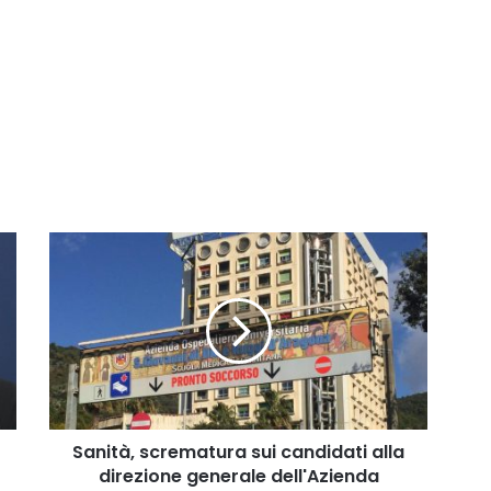
Sanità,
scrematura
sui
candidati
alla
direzione
generale
dell'Azienda
Ruggi
Sanità, scrematura sui candidati alla
direzione generale dell'Azienda