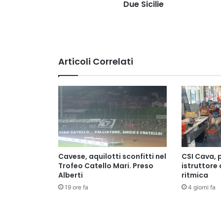
delle
Due Sicilie
Due
Sicilie
Articoli Correlati
Cavese, aquilotti sconfitti nel
CSI Cava, p
Trofeo Catello Mari. Preso
istruttore 
Alberti
ritmica
19 ore fa
4 giorni fa