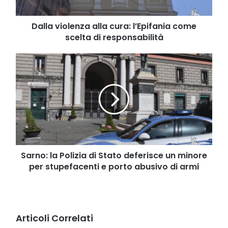
di
responsabilità
Dalla violenza alla cura: l’Epifania come
scelta di responsabilità
Sarno:
la
Polizia
di
Stato
deferisce
un
minore
per
stupefacenti
Sarno: la Polizia di Stato deferisce un minore
e
per stupefacenti e porto abusivo di armi
porto
abusivo
di
armi
Articoli Correlati