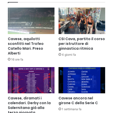
Cavese, aquilotti
CSI Cava, partito il corso
sconfitti nel Trofeo
per istruttore di
Catello Mari. Preso
ginnastica ritmica
Alberti
4 giorni fa
16 ore fa
Cavese, diramati i
Cavese ancora nel
calendari. Derby con la
girone C della Serie C
Salernitana già alla
1 settimana fa
terza giornata