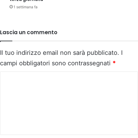
1 settimana fa
Lascia un commento
Il tuo indirizzo email non sarà pubblicato.
I
campi obbligatori sono contrassegnati
*
C
o
m
m
e
n
t