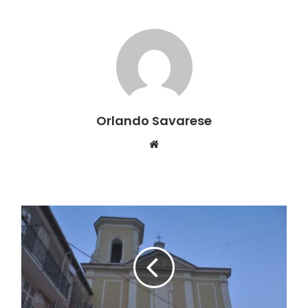
Orlando Savarese
Website
Dalla
violenza
alla
cura:
l’Epifania
come
scelta