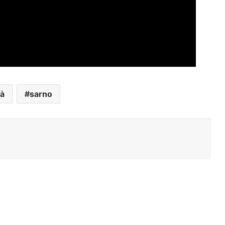
tà
sarno
Stampa