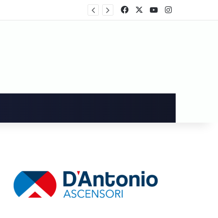
rtecipa al voto
Facebook
X
You Tube
Instagram