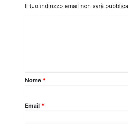
Il tuo indirizzo email non sarà pubblica
C
o
m
m
e
n
t
o
Nome
*
*
Email
*