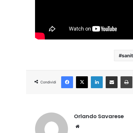
sani
Facebook
X
LinkedIn
Condividi via Email
Condividi
Orlando Savarese
Website