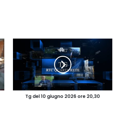
Tg
del
10
giugno
2026
ore
20,30
Tg del 10 giugno 2026 ore 20,30