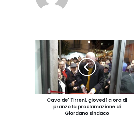
Cava
de'
Tirreni,
giovedì
a
ora
di
pranzo
la
proclamazione
Cava de' Tirreni, giovedì a ora di
di
pranzo la proclamazione di
Giordano
Giordano sindaco
sindaco