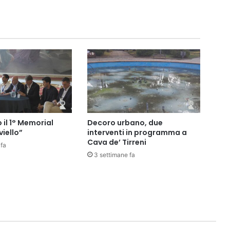
 il 1° Memorial
Decoro urbano, due
iello”
interventi in programma a
Cava de’ Tirreni
 fa
3 settimane fa