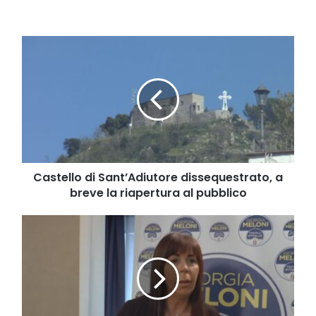
Castello
di
Sant’Adiutore
dissequestrato,
a
breve
la
riapertura
al
pubblico
Castello di Sant’Adiutore dissequestrato, a
breve la riapertura al pubblico
Azienda
Speciale
Cava–
Costa
d’Amalfi,
Imma
Vietri