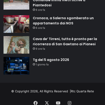
Comunale Imma Vietri scrive a
Piantedosi
6 ore fa
Cronaca, a Salerno sgomberato un
appartamento dai NOS
6 ore fa
Cava de’ Tirreni, tutto è pronto per la
ricorrenza di San Gaetano ai Pianesi
9 ore fa
Tg del 5 agosto 2026
1 giorno fa
© Copyright 2026, All Rights Reserved |
Rtc Quarta Rete
Facebook
X
You
Instagram