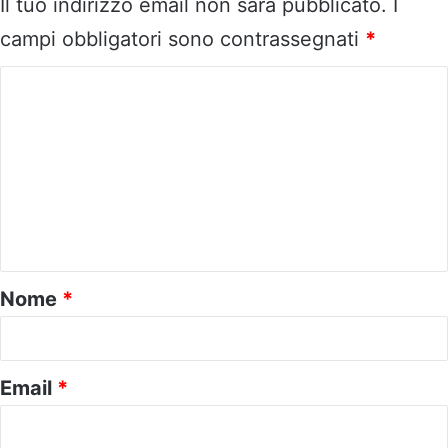
Il tuo indirizzo email non sarà pubblicato.
I
campi obbligatori sono contrassegnati
*
C
o
m
m
e
n
t
o
Nome
*
*
Email
*