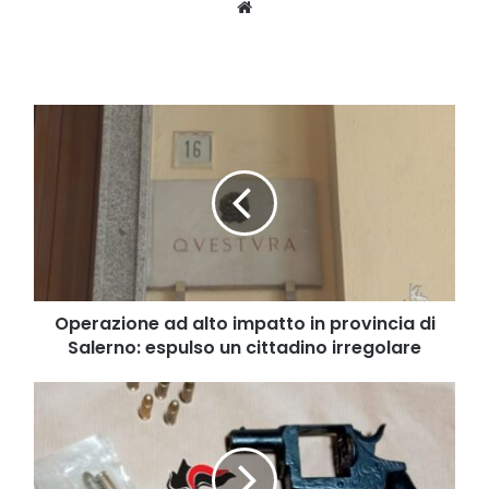
Website
Operazione
ad
alto
impatto
in
provincia
di
Salerno:
espulso
un
Operazione ad alto impatto in provincia di
cittadino
Salerno: espulso un cittadino irregolare
irregolare
Detenzione
illegale
di
arma
da