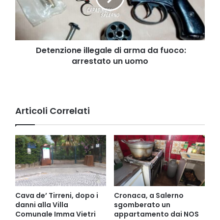
fuoco:
arrestato
un
uomo
Detenzione illegale di arma da fuoco:
arrestato un uomo
Articoli Correlati
Cava de’ Tirreni, dopo i
Cronaca, a Salerno
danni alla Villa
sgomberato un
Comunale Imma Vietri
appartamento dai NOS