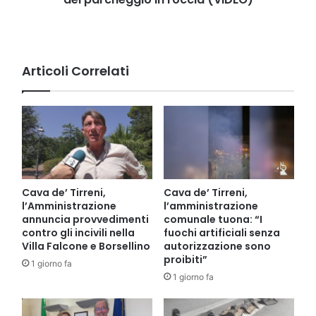
roccia
(VIDEO)
Articoli Correlati
Cava de’ Tirreni,
Cava de’ Tirreni,
l’Amministrazione
l’amministrazione
annuncia provvedimenti
comunale tuona: “I
contro gli incivili nella
fuochi artificiali senza
Villa Falcone e Borsellino
autorizzazione sono
proibiti”
1 giorno fa
1 giorno fa