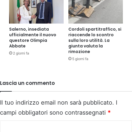
Salerno, insediata
Cordoli spartitraffico, si
ufficialmente il nuovo
riaccende lo scontro
questore Olimpia
sulla loro utilità. La
Abbate
giunta valuta la
rimozione
2 giorni fa
5 giorni fa
Lascia un commento
Il tuo indirizzo email non sarà pubblicato.
I
campi obbligatori sono contrassegnati
*
C