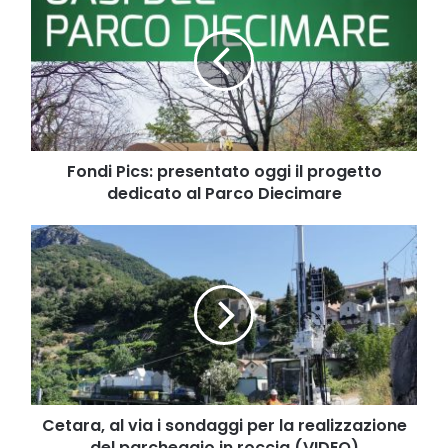
Pics:
presentato
oggi
il
progetto
dedicato
al
Parco
Diecimare
Fondi Pics: presentato oggi il progetto
dedicato al Parco Diecimare
Cetara,
al
via
i
sondaggi
per
la
realizzazione
del
parcheggio
Cetara, al via i sondaggi per la realizzazione
in
del parcheggio in roccia (VIDEO)