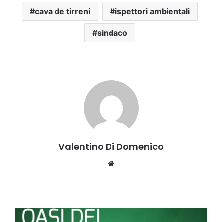
cava de tirreni
ispettori ambientali
sindaco
Valentino Di Domenico
Website
Fondi