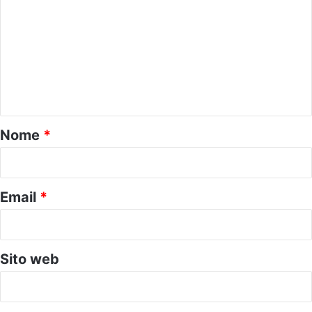
o
m
m
e
n
t
o
Nome
*
*
Email
*
Sito web