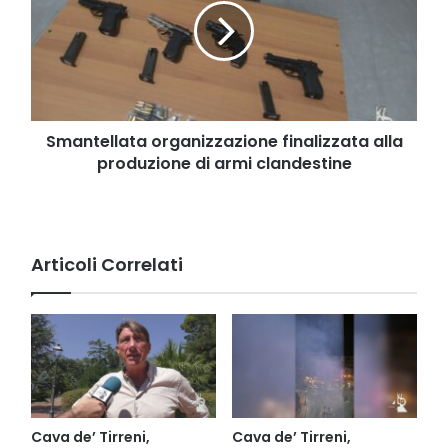
alla
produzione
di
armi
clandestine
Smantellata organizzazione finalizzata alla
produzione di armi clandestine
Articoli Correlati
Cava de’ Tirreni,
Cava de’ Tirreni,