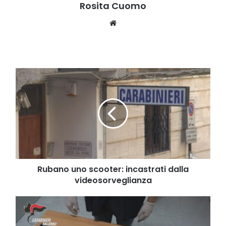
Rosita Cuomo
Website
Rubano
uno
scooter:
incastrati
dalla
videosorveglianza
Rubano uno scooter: incastrati dalla
videosorveglianza
Smantellata
organizzazione
finalizzata