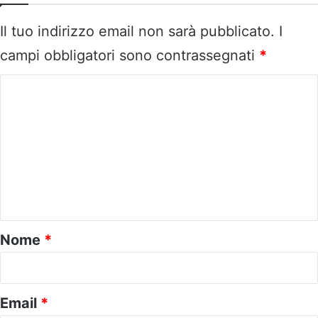
Il tuo indirizzo email non sarà pubblicato.
I
campi obbligatori sono contrassegnati
*
C
o
m
m
e
n
t
o
Nome
*
*
Email
*