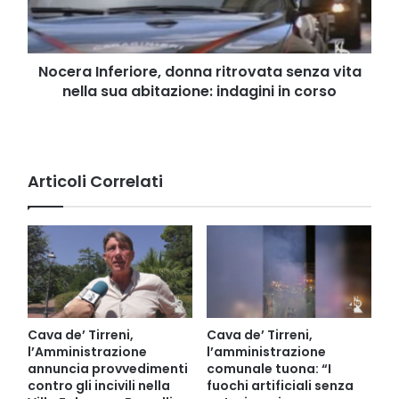
nella
sua
abitazione:
indagini
Nocera Inferiore, donna ritrovata senza vita
in
nella sua abitazione: indagini in corso
corso
Articoli Correlati
Cava de’ Tirreni,
Cava de’ Tirreni,
l’Amministrazione
l’amministrazione
annuncia provvedimenti
comunale tuona: “I
contro gli incivili nella
fuochi artificiali senza