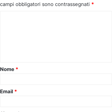
campi obbligatori sono contrassegnati
*
C
o
m
m
e
n
t
o
Nome
*
*
Email
*