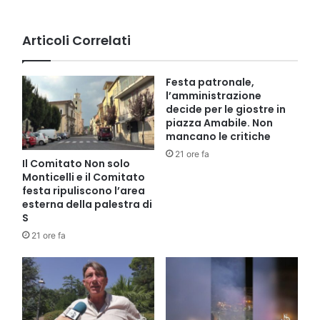
avanti
(VIDEO)
Articoli Correlati
Festa patronale,
l’amministrazione
decide per le giostre in
piazza Amabile. Non
mancano le critiche
21 ore fa
Il Comitato Non solo
Monticelli e il Comitato
festa ripuliscono l’area
esterna della palestra di
S
21 ore fa