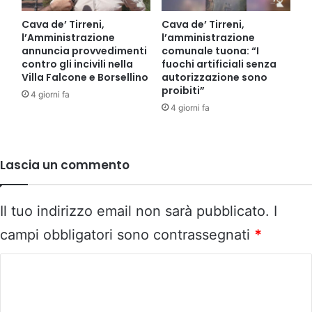
Cava de’ Tirreni,
Cava de’ Tirreni,
l’Amministrazione
l’amministrazione
annuncia provvedimenti
comunale tuona: “I
contro gli incivili nella
fuochi artificiali senza
Villa Falcone e Borsellino
autorizzazione sono
proibiti”
4 giorni fa
4 giorni fa
Lascia un commento
Il tuo indirizzo email non sarà pubblicato.
I
campi obbligatori sono contrassegnati
*
C
o
m