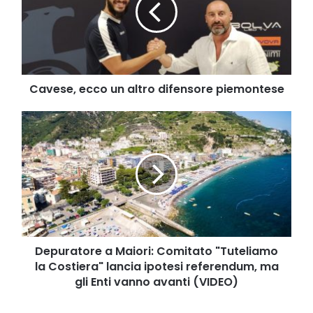
difensore
piemontese
Cavese, ecco un altro difensore piemontese
Depuratore
a
Maiori:
Comitato
"Tuteliamo
la
Costiera"
lancia
ipotesi
referendum,
Depuratore a Maiori: Comitato "Tuteliamo
ma
la Costiera" lancia ipotesi referendum, ma
gli
gli Enti vanno avanti (VIDEO)
Enti
vanno