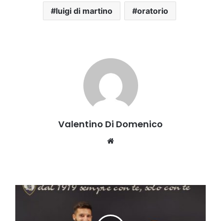
luigi di martino
oratorio
Valentino Di Domenico
Website
Cavese,
ecco
un
altro