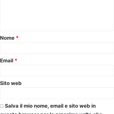
m
e
n
t
o
Nome
*
*
Email
*
Sito web
Salva il mio nome, email e sito web in