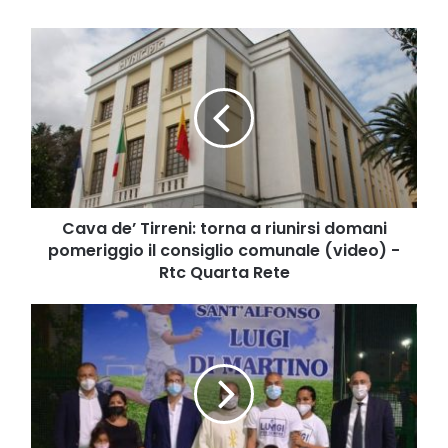
Cava
de’
Tirreni:
torna
a
riunirsi
domani
pomeriggio
il
consiglio
Cava de’ Tirreni: torna a riunirsi domani
comunale
pomeriggio il consiglio comunale (video) -
(video)
Rtc Quarta Rete
-
Rtc
Gioia
Quarta
e
Rete
commozione
per
l'intitolazione
dei
campetti