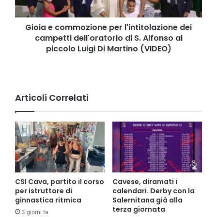
dell'oratorio
di
S.
Gioia e commozione per l'intitolazione dei
Alfonso
campetti dell'oratorio di S. Alfonso al
al
piccolo Luigi Di Martino (VIDEO)
piccolo
Luigi
Di
Martino
(VIDEO)
Articoli Correlati
CSI Cava, partito il corso
Cavese, diramati i
per istruttore di
calendari. Derby con la
ginnastica ritmica
Salernitana già alla
terza giornata
3 giorni fa