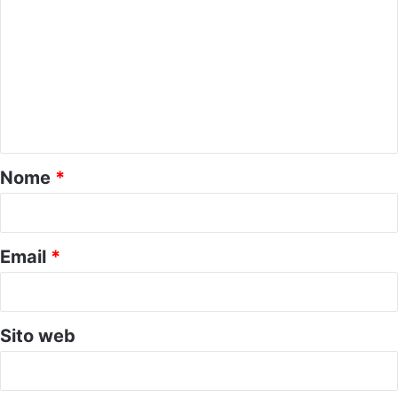
o
m
m
e
n
t
o
Nome
*
*
Email
*
Sito web