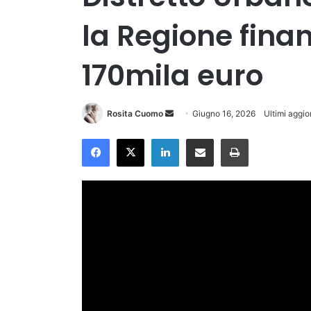
la Regione finan
170mila euro
Invia
Rosita Cuomo
Giugno 16, 2026
Ultimi aggi
un'email
Facebook
X
LinkedIn
Condividi via Email
Stampa