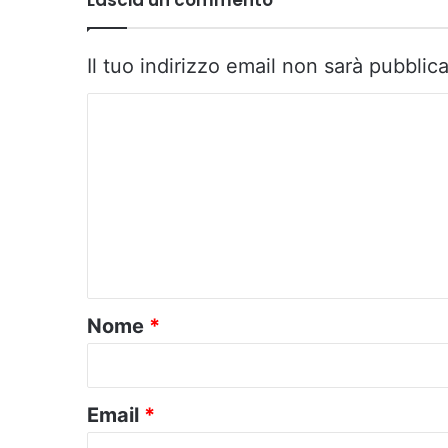
Il tuo indirizzo email non sarà pubblica
C
o
m
m
e
n
t
o
Nome
*
*
Email
*