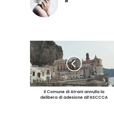
Website
Il
Comune
di
Atrani
annulla
la
delibera
di
adesione
all’ASCCCA
Il Comune di Atrani annulla la
delibera di adesione all’ASCCCA