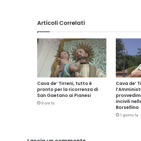
Articoli Correlati
Cava de’ Tirreni, tutto è
Cava de’ Ti
pronto per la ricorrenza di
l’Amminist
San Gaetano ai Pianesi
provvedime
incivili nel
9 ore fa
Borsellino
1 giorno fa
Lascia un commento