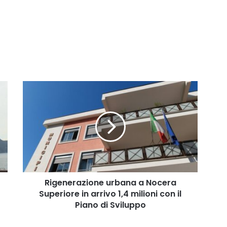
Rigenerazione
urbana
a
Nocera
Superiore
in
arrivo
1,4
milioni
con
Rigenerazione urbana a Nocera
il
Superiore in arrivo 1,4 milioni con il
Piano
Piano di Sviluppo
di
Sviluppo