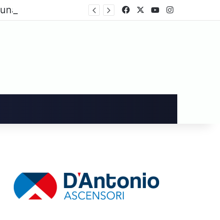
Cava de’ Tirreni, dopo i danni alla Villa Comunale Imma Vietri scrive a Piantedosi
Facebook
X
You Tube
Instagram