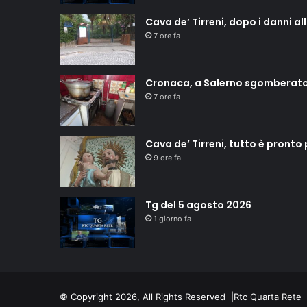
Cava de’ Tirreni, dopo i danni a
7 ore fa
Cronaca, a Salerno sgomberat
7 ore fa
Cava de’ Tirreni, tutto è pronto
9 ore fa
Tg del 5 agosto 2026
1 giorno fa
© Copyright 2026, All Rights Reserved |
Rtc Quarta Rete