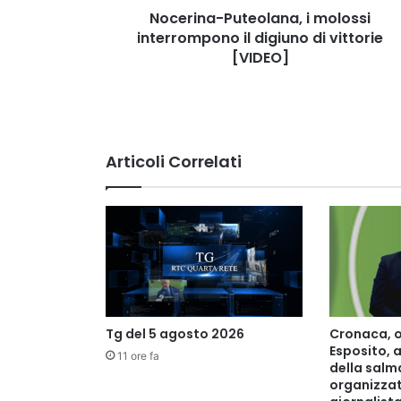
[VIDEO]
Nocerina-Puteolana, i molossi
interrompono il digiuno di vittorie
[VIDEO]
Articoli Correlati
Tg del 5 agosto 2026
Cronaca, o
Esposito, 
11 ore fa
della salm
organizzati