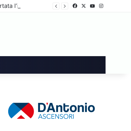
Cronaca, omicidio di Luca Esposito, accertata l’identità della salma sono stati organizzati i funerali del giornalista
Facebook
X
You Tube
Instagram