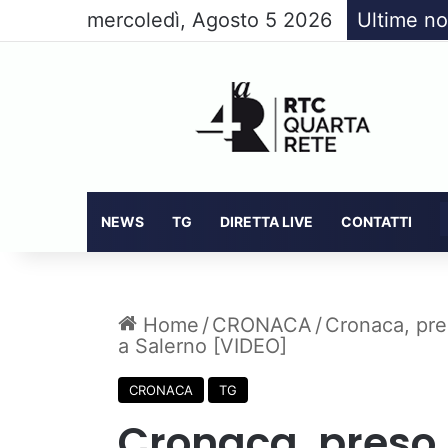
mercoledì, Agosto 5 2026
Ultime no
NEWS
TG
DIRETTA LIVE
CONTATTI
Home
/
CRONACA
/
Cronaca, pre
a Salerno [VIDEO]
CRONACA
TG
Cronaca, preso 