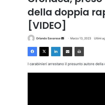
della doppia ra
[VIDEO]
Invia
Orlando Savarese
Marzo 13, 2023
Ultimi a
un'email
Facebook
X
LinkedIn
Condividi via Email
Stampa
I carabinieri arrestano il presunto autore della