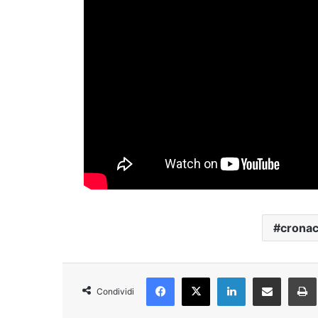
crona
Facebook
X
LinkedIn
Condividi via Email
Condividi