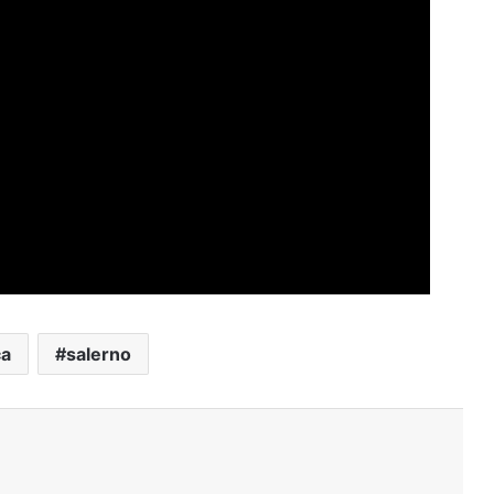
ca
salerno
Stampa