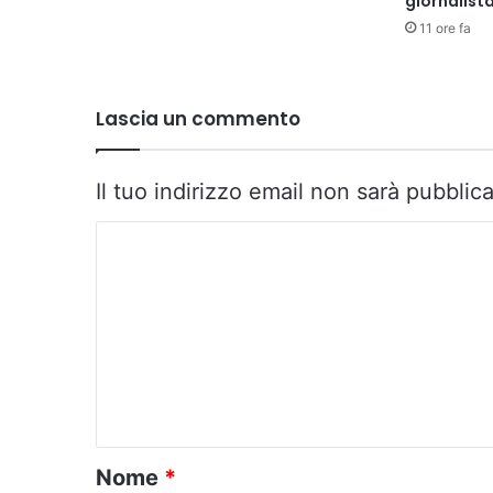
giornalist
11 ore fa
Lascia un commento
Il tuo indirizzo email non sarà pubblica
C
o
m
m
e
n
t
o
Nome
*