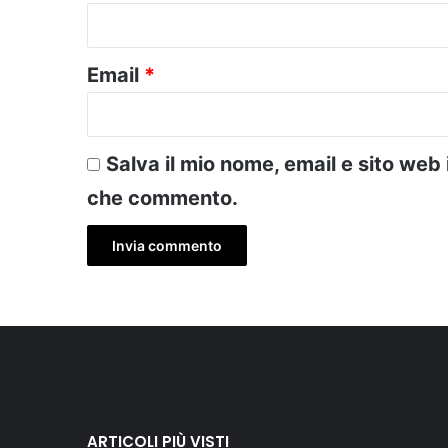
*
Email
*
Salva il mio nome, email e sito web
che commento.
ARTICOLI PIÙ VISTI