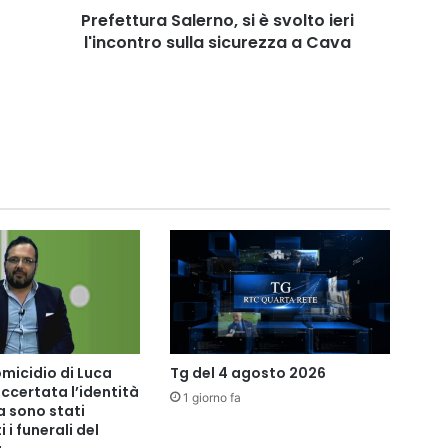
a
Prefettura Salerno, si è svolto ieri
Cava
l'incontro sulla sicurezza a Cava
micidio di Luca
Tg del 4 agosto 2026
accertata l’identità
1 giorno fa
a sono stati
 i funerali del