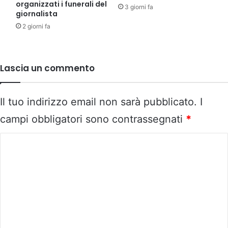
organizzati i funerali del
3 giorni fa
giornalista
2 giorni fa
Lascia un commento
Il tuo indirizzo email non sarà pubblicato.
I
campi obbligatori sono contrassegnati
*
C
o
m
m
e
n