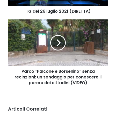
TG del 26 luglio 2021 (DIRETTA)
Parco
"Falcone
e
Borsellino"
senza
recinzioni:
un
sondaggio
per
conoscere
Parco "Falcone e Borsellino" senza
il
recinzioni: un sondaggio per conoscere il
parere
parere dei cittadini (VIDEO)
dei
cittadini
(VIDEO)
Articoli Correlati