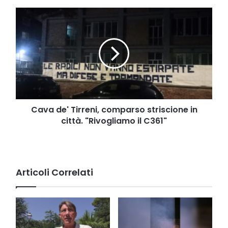
Cava
de'
Tirreni,
comparso
striscione
in
città.
"Rivogliamo
il
C361"
Cava de' Tirreni, comparso striscione in
città. "Rivogliamo il C361"
Articoli Correlati