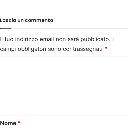
Lascia un commento
Il tuo indirizzo email non sarà pubblicato.
I
campi obbligatori sono contrassegnati
*
C
o
m
m
e
n
t
o
Nome
*