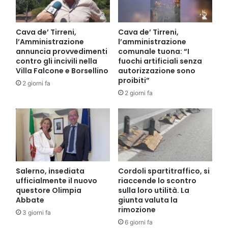
Cava de’ Tirreni,
Cava de’ Tirreni,
l’Amministrazione
l’amministrazione
annuncia provvedimenti
comunale tuona: “I
contro gli incivili nella
fuochi artificiali senza
Villa Falcone e Borsellino
autorizzazione sono
proibiti”
2 giorni fa
2 giorni fa
Salerno, insediata
Cordoli spartitraffico, si
ufficialmente il nuovo
riaccende lo scontro
questore Olimpia
sulla loro utilità. La
Abbate
giunta valuta la
rimozione
3 giorni fa
6 giorni fa