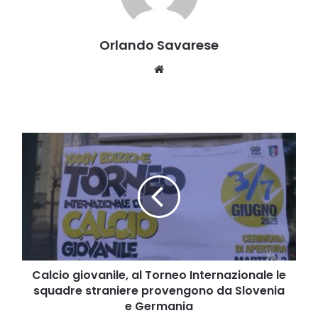
Orlando Savarese
Website
Calcio
giovanile,
al
Torneo
Internazionale
le
squadre
straniere
provengono
da
Calcio giovanile, al Torneo Internazionale le
Slovenia
squadre straniere provengono da Slovenia
e
e Germania
Germania