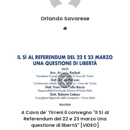
Orlando Savarese
Website
A
Cava
de'
Tirreni
il
convegno
"Il
Sì
al
Referendum
A Cava de' Tirreni il convegno "Il Sì al
del
Referendum del 22 e 23 marzo Una
22
questione di libertà" [VIDEO]
e