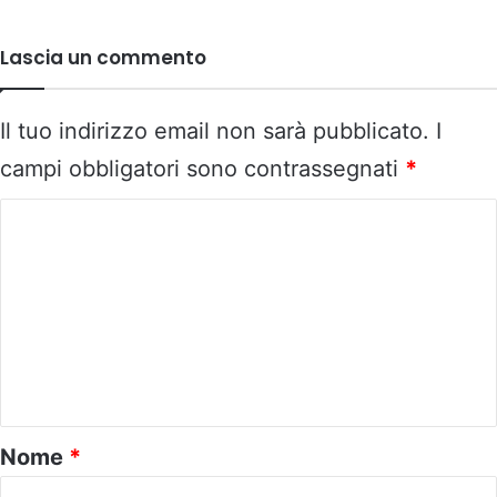
Lascia un commento
Il tuo indirizzo email non sarà pubblicato.
I
campi obbligatori sono contrassegnati
*
C
o
m
m
e
n
t
o
Nome
*
*