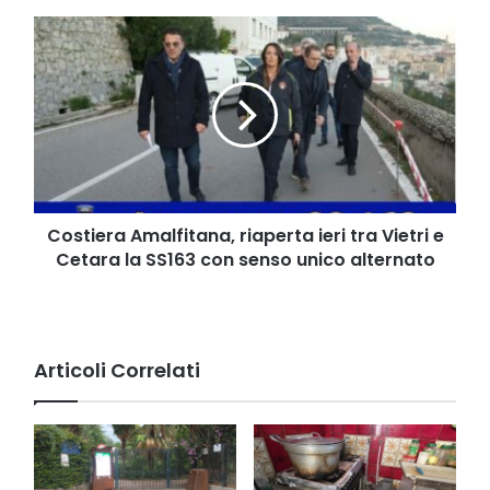
23
Costiera
marzo
Amalfitana,
Una
riaperta
questione
ieri
di
tra
libertà"
Vietri
[VIDEO]
e
Cetara
la
SS163
Costiera Amalfitana, riaperta ieri tra Vietri e
con
Cetara la SS163 con senso unico alternato
senso
unico
alternato
Articoli Correlati