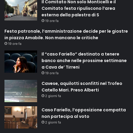
Il Comitato Non solo Monticelli e il
Comitato festa ripuliscono l’area
esterna della palestra di S
19 ore fa
Festa patronale, l’amministrazione decide per le giostre
in piazza Amabile. Non mancano le critiche
19 ore fa
Il “caso Fariello” destinato a tenere
banco anche nelle prossime settimane
a Cava de’ Tirreni
19 ore fa
Cavese, aquilotti sconfitti nel Trofeo
Catello Mari. Preso Alberti
2 giorni fa
Caso Fariello, l’opposizione compatta
non partecipa al voto
2 giorni fa