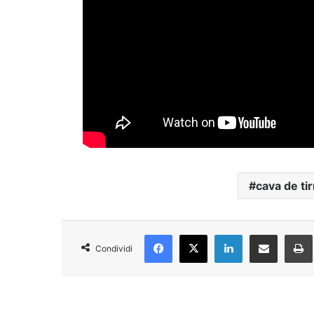
cava de tir
Facebook
X
LinkedIn
Condividi via Email
Condividi