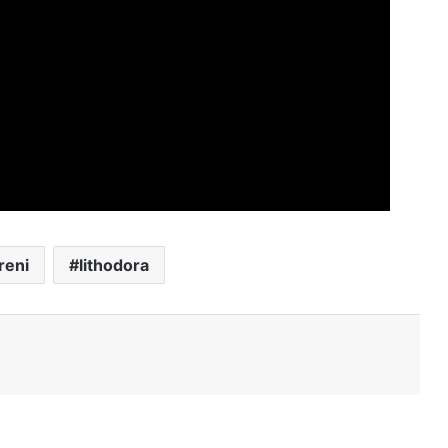
reni
lithodora
Stampa