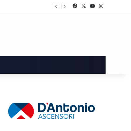
L’ex sindaco di Cava, Vincenzo Servalli, interviene a proposito del caso relativo a Sara Fariello
Facebook
X
You Tube
Instagram