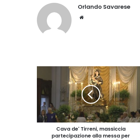
Orlando Savarese
Website
Cava
de'
Tirreni,
massiccia
partecipazione
alla
messa
per
Sant'Antonio
[VIDEO]
Cava de' Tirreni, massiccia
partecipazione alla messa per