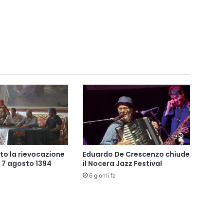
De
Liguori
to la rievocazione
Eduardo De Crescenzo chiude
l 7 agosto 1394
il Nocera Jazz Festival
6 giorni fa