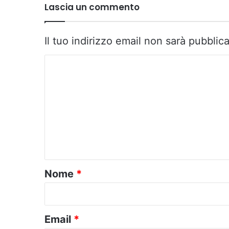
Lascia un commento
Il tuo indirizzo email non sarà pubblica
C
o
m
m
e
n
t
o
Nome
*
*
Email
*