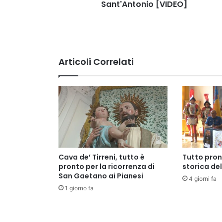
Sant'Antonio [VIDEO]
Articoli Correlati
Cava de’ Tirreni, tutto è
Tutto pron
pronto per la ricorrenza di
storica de
San Gaetano ai Pianesi
4 giorni fa
1 giorno fa