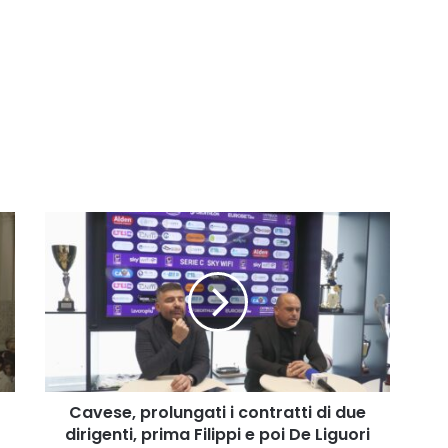
Cavese,
prolungati
i
contratti
di
due
dirigenti,
prima
Filippi
e
Cavese, prolungati i contratti di due
poi
dirigenti, prima Filippi e poi De Liguori