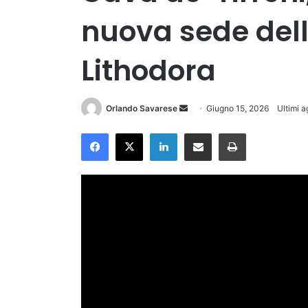
nuova sede del
Lithodora
Invia
Orlando Savarese
Giugno 15, 2026
Ultimi 
un'email
Facebook
X
LinkedIn
Condividi via Email
Stampa