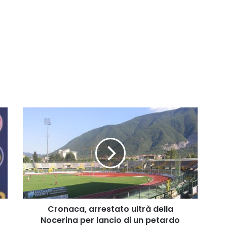
Cronaca,
arrestato
ultrà
della
Nocerina
per
lancio
di
un
petardo
Cronaca, arrestato ultrà della
allo
Nocerina per lancio di un petardo