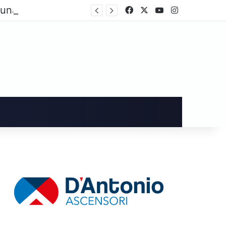
Cava de’ Tirreni, dopo i danni alla Villa Comunale Imma Vietri scrive a Piantedosi
Facebook
X
You Tube
Instagram