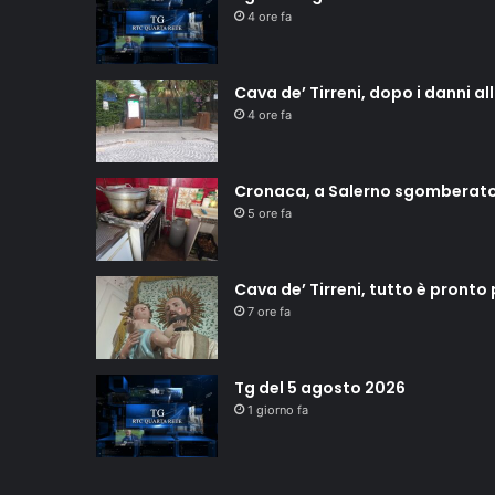
4 ore fa
Cava de’ Tirreni, dopo i danni a
4 ore fa
Cronaca, a Salerno sgomberat
5 ore fa
Cava de’ Tirreni, tutto è pronto
7 ore fa
Tg del 5 agosto 2026
1 giorno fa