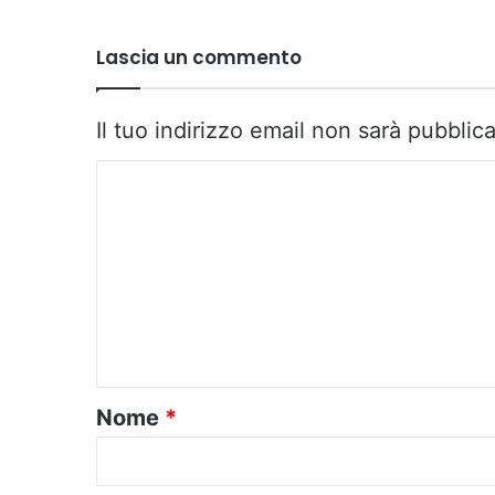
Lascia un commento
Il tuo indirizzo email non sarà pubblica
C
o
m
m
e
n
t
o
Nome
*
*