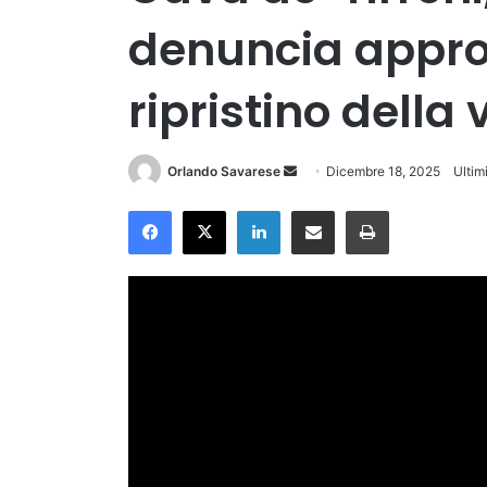
denuncia appro
ripristino della 
Invia
Orlando Savarese
Dicembre 18, 2025
Ultim
un'email
Facebook
X
LinkedIn
Condividi via Email
Stampa