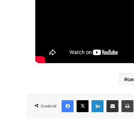
cav
Facebook
X
LinkedIn
Condividi via Email
Condividi