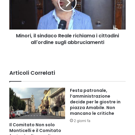
richiama
i
cittadini
all'ordine
sugli
abbruciamenti
Minori, il sindaco Reale richiama i cittadini
all'ordine sugli abbruciamenti
Articoli Correlati
Festa patronale,
l’amministrazione
decide per le giostre in
piazza Amabile. Non
mancano le critiche
2 giorni fa
Il Comitato Non solo
Monticelli e il Comitato