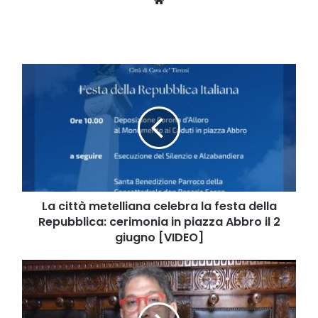
La
città
metelliana
celebra
la
festa
della
Repubblica:
cerimonia
in
La città metelliana celebra la festa della
piazza
Repubblica: cerimonia in piazza Abbro il 2
Abbro
giugno [VIDEO]
il
2
Minori,
giugno
il
[VIDEO]
sindaco
Reale