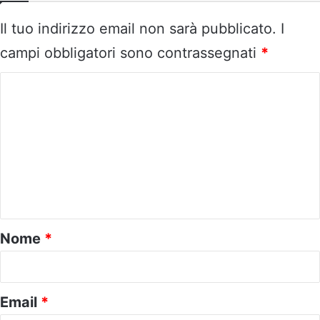
Il tuo indirizzo email non sarà pubblicato.
I
campi obbligatori sono contrassegnati
*
C
o
m
m
e
n
t
o
Nome
*
*
Email
*