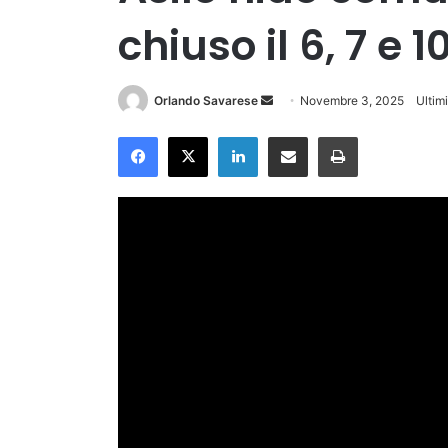
chiuso il 6, 7 e
Invia
Orlando Savarese
Novembre 3, 2025
Ultim
un'email
Facebook
X
LinkedIn
Condividi via Email
Stampa