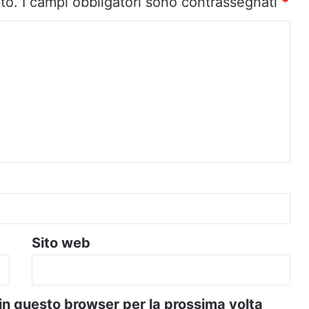
to.
I campi obbligatori sono contrassegnati
*
Sito web
 in questo browser per la prossima volta