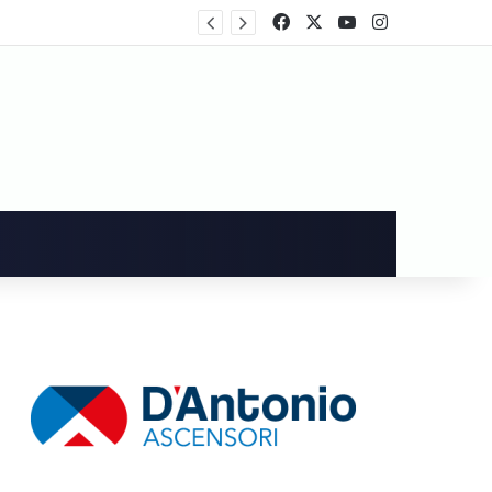
rtecipa al voto
Facebook
X
You Tube
Instagram