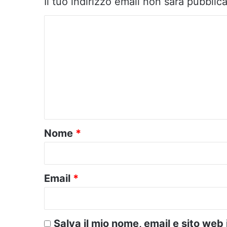
Il tuo indirizzo email non sarà pubblica
C
o
m
m
e
n
t
o
Nome
*
*
Email
*
Salva il mio nome, email e sito web