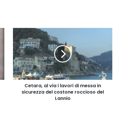
Cetara,
al
via
i
lavori
di
messa
in
sicurezza
del
Cetara, al via i lavori di messa in
costone
sicurezza del costone roccioso del
roccioso
Lannio
del
Lannio