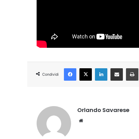
Facebook
X
LinkedIn
Condividi via Email
Condividi
Orlando Savarese
Website