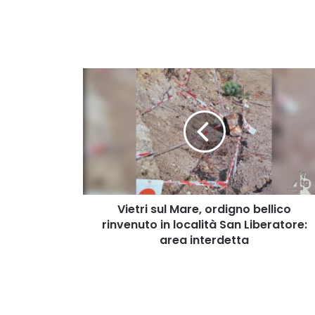
Vietri
sul
Mare,
ordigno
bellico
rinvenuto
in
località
San
Liberatore:
Vietri sul Mare, ordigno bellico
area
rinvenuto in località San Liberatore:
interdetta
area interdetta