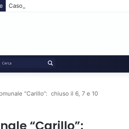
ie
Caso Fariello, l’opposizione compatta non pa
omunale “Carillo”: chiuso il 6, 7 e 10
nale “Carillo”: