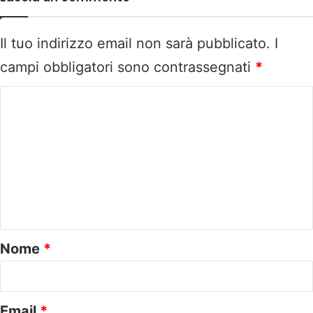
Il tuo indirizzo email non sarà pubblicato.
I
campi obbligatori sono contrassegnati
*
C
o
m
m
e
n
t
o
Nome
*
*
Email
*