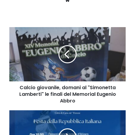
Calcio
giovanile,
domani
al
"Simonetta
Lamberti"
le
finali
del
Memorial
Calcio giovanile, domani al "Simonetta
Eugenio
Lamberti" le finali del Memorial Eugenio
Abbro
Abbro
La
città
metelliana
celebra