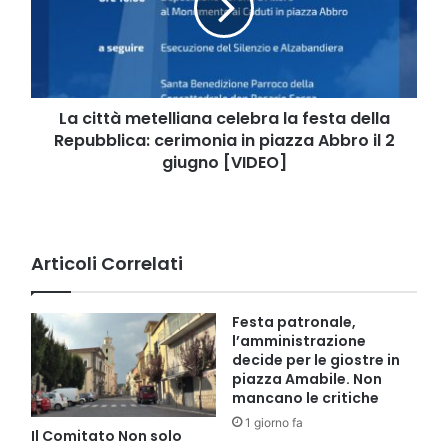
la
festa
della
Repubblica:
cerimonia
in
La città metelliana celebra la festa della
piazza
Repubblica: cerimonia in piazza Abbro il 2
Abbro
giugno [VIDEO]
il
2
giugno
[VIDEO]
Articoli Correlati
Festa patronale,
l’amministrazione
decide per le giostre in
piazza Amabile. Non
mancano le critiche
1 giorno fa
Il Comitato Non solo