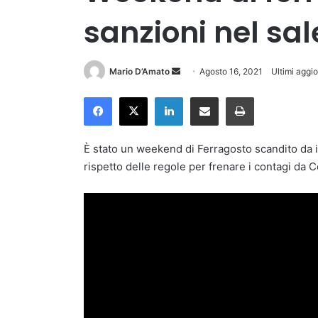
sanzioni nel sa
Invia
Mario D’Amato
Agosto 16, 2021
Ultimi aggi
un'email
Facebook
X
LinkedIn
Condividi via Email
Stampa
È stato un weekend di Ferragosto scandito da int
rispetto delle regole per frenare i contagi da C