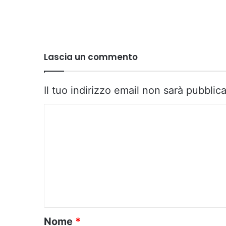
Lascia un commento
Il tuo indirizzo email non sarà pubblica
C
o
m
m
e
n
t
o
Nome
*