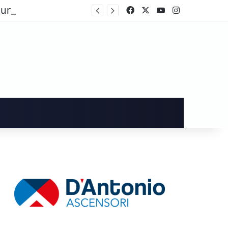
Cava de’ Tirreni, dopo i danni alla Villa Comunale Imma Vietri scrive a Piantedosi
Facebook
X
You Tube
Instagram