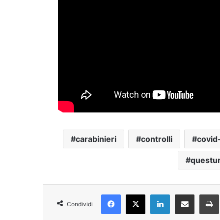
carabinieri
controlli
covid
questu
Facebook
X
LinkedIn
Condividi via Email
Condividi