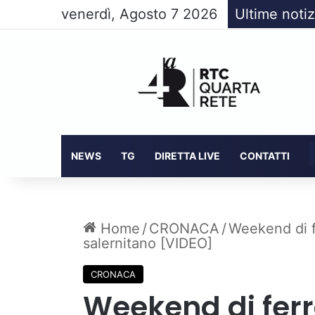
venerdì, Agosto 7 2026
Ultime notiz
NEWS
TG
DIRETTA LIVE
CONTATTI
Home
/
CRONACA
/
Weekend di fe
salernitano [VIDEO]
CRONACA
Weekend di ferra