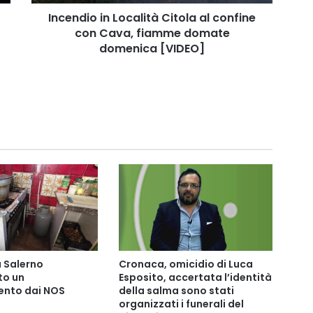
fiamme
domate
Incendio in Località Citola al confine
domenica
con Cava, fiamme domate
[VIDEO]
domenica [VIDEO]
 Salerno
Cronaca, omicidio di Luca
o un
Esposito, accertata l’identità
nto dai NOS
della salma sono stati
organizzati i funerali del