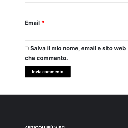
*
Email
*
Salva il mio nome, email e sito web
che commento.
ARTICOLI PIÙ VISTI