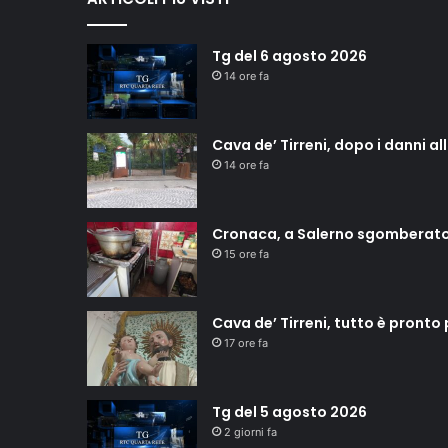
Tg del 6 agosto 2026
14 ore fa
Cava de’ Tirreni, dopo i danni a
14 ore fa
Cronaca, a Salerno sgomberat
15 ore fa
Cava de’ Tirreni, tutto è pronto
17 ore fa
Tg del 5 agosto 2026
2 giorni fa