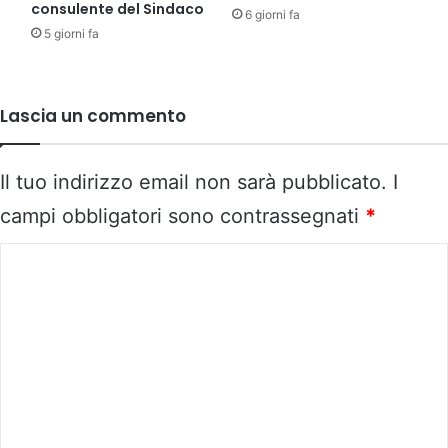
consulente del Sindaco
6 giorni fa
5 giorni fa
Lascia un commento
Il tuo indirizzo email non sarà pubblicato.
I
campi obbligatori sono contrassegnati
*
C
o
m
m
e
n
t