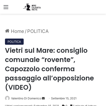
Menu
Home
/
POLITICA
POLITICA
Vietri sul Mare: consiglio
comunale “rovente”,
Capozzolo conferma
passaggio all’opposizione
(VIDEO)
Invia
Valentino Di Domenico
Settembre 15, 2021
un'email
Ultimi aggiornamenti: Settembre 15, 2021
0
1 minuto di lettura