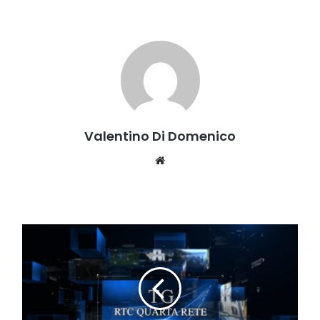
Valentino Di Domenico
Website
TG
DEL
14
SETTEMBRE
ore
14