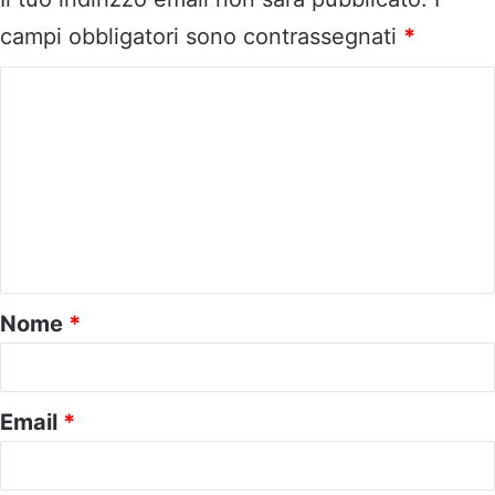
campi obbligatori sono contrassegnati
*
C
o
m
m
e
n
t
o
Nome
*
*
Email
*