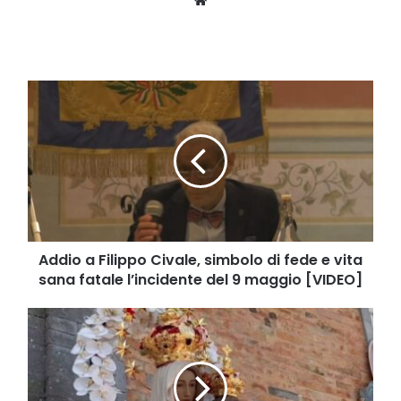
Addio
a
Filippo
Civale,
simbolo
di
fede
e
vita
sana
Addio a Filippo Civale, simbolo di fede e vita
fatale
sana fatale l’incidente del 9 maggio [VIDEO]
l’incidente
del
Sul
9
Monte
maggio
Falesio
[VIDEO]
si
rinnova