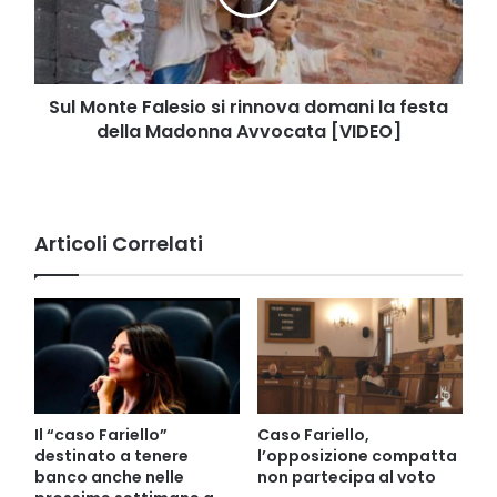
domani
la
festa
della
Madonna
Sul Monte Falesio si rinnova domani la festa
Avvocata
della Madonna Avvocata [VIDEO]
[VIDEO]
Articoli Correlati
Il “caso Fariello”
Caso Fariello,
destinato a tenere
l’opposizione compatta
banco anche nelle
non partecipa al voto