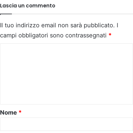
Lascia un commento
Il tuo indirizzo email non sarà pubblicato.
I
campi obbligatori sono contrassegnati
*
C
o
m
m
e
n
t
o
Nome
*
*