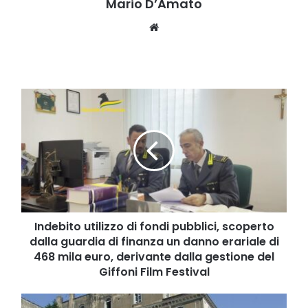
Mario D’Amato
Website
Indebito
utilizzo
di
fondi
pubblici,
scoperto
dalla
guardia
di
finanza
Indebito utilizzo di fondi pubblici, scoperto
un
dalla guardia di finanza un danno erariale di
danno
468 mila euro, derivante dalla gestione del
erariale
Giffoni Film Festival
di
468
La