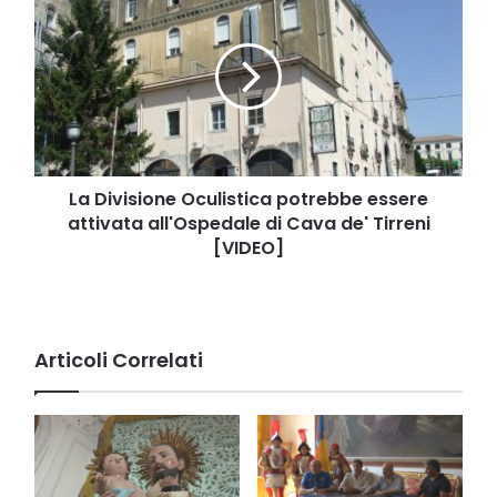
mila
Divisione
euro,
Oculistica
derivante
potrebbe
dalla
essere
gestione
attivata
del
all'Ospedale
Giffoni
di
Film
Cava
Festival
de'
La Divisione Oculistica potrebbe essere
Tirreni
attivata all'Ospedale di Cava de' Tirreni
[VIDEO]
[VIDEO]
Articoli Correlati