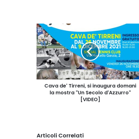
Cava
de'
Tirreni,
si
inaugura
domani
la
mostra
"Un
Secolo
Cava de' Tirreni, si inaugura domani
d'Azzurro"
la mostra "Un Secolo d'Azzurro"
[VIDEO]
[VIDEO]
Articoli Correlati