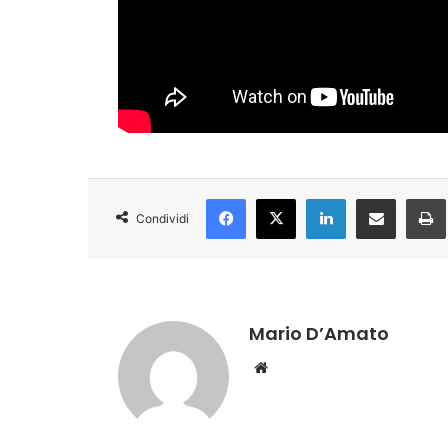
Facebook
X
LinkedIn
Condividi via Email
Condividi
Mario D’Amato
Website