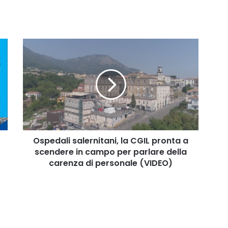
Ospedali
salernitani,
la
CGIL
pronta
a
scendere
in
campo
per
Ospedali salernitani, la CGIL pronta a
parlare
scendere in campo per parlare della
della
carenza di personale (VIDEO)
carenza
di
personale
(VIDEO)