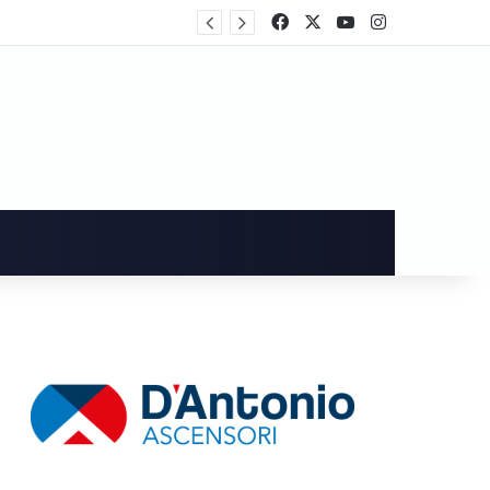
Cronaca, omicidio di Luca Esposito, accertata l’identità della salma sono stati organizzati i funerali del giornalista
Facebook
X
You Tube
Instagram