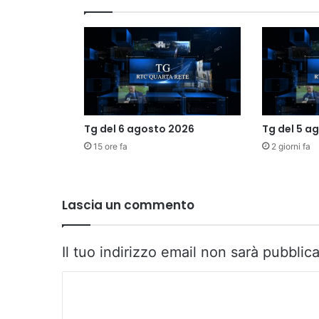
Tg del 6 agosto 2026
Tg del 5 a
15 ore fa
2 giorni fa
Lascia un commento
Il tuo indirizzo email non sarà pubblica
C
o