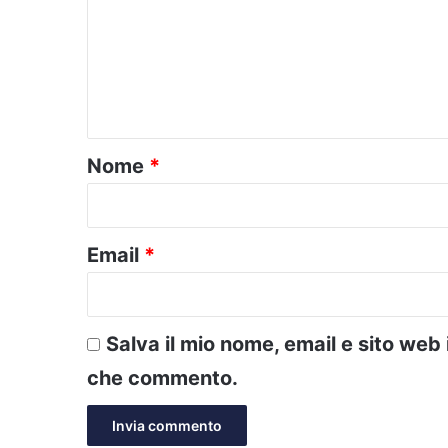
m
m
e
n
t
o
Nome
*
*
Email
*
Salva il mio nome, email e sito web
che commento.