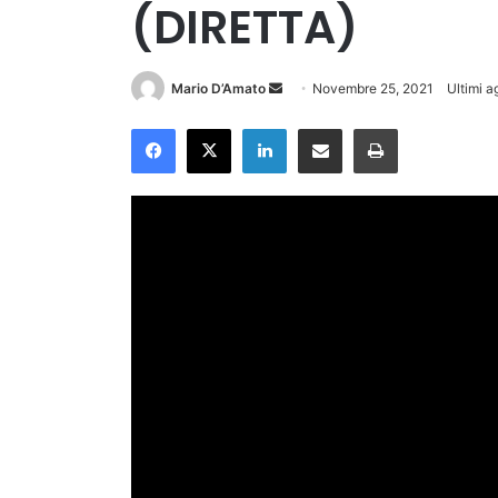
(DIRETTA)
Invia
Mario D’Amato
Novembre 25, 2021
Ultimi 
un'email
Facebook
X
LinkedIn
Condividi via Email
Stampa